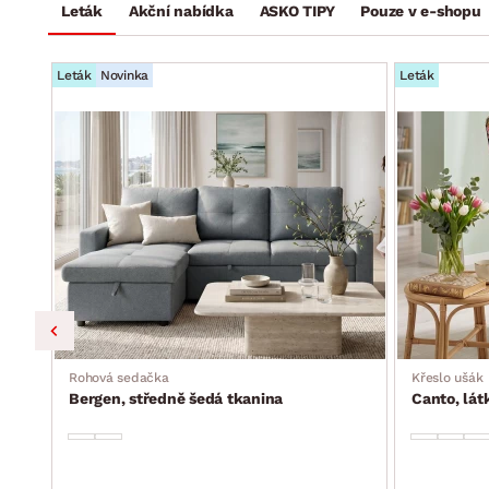
Leták
Akční nabídka
ASKO TIPY
Pouze v e-shopu
Leták
Novinka
Leták
a, s
Rohová sedačka
Křeslo ušák
Bergen, středně šedá tkanina
Canto, lá