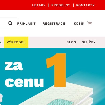
LETÁKY
PRODEJNY
KONTAKTY
PŘIHLÁSIT
REGISTRACE
KOŠÍK
A
VÝPRODEJ
BLOG
SLUŽBY
A ORGANIZACE
Zahradní sety
DROBNÉ BYTOVÉ DOPLŇKY
če
Kuchyňské příslušenství
adní židle a křesla
štníky
Kuchyňské doplňky
ahradní lavice
viny
Koupelnové doplňky
Zahradní stoly
lečení
Zahradní doplňky
hradní houpačky
Zobrazit vše
ahradní lehátka