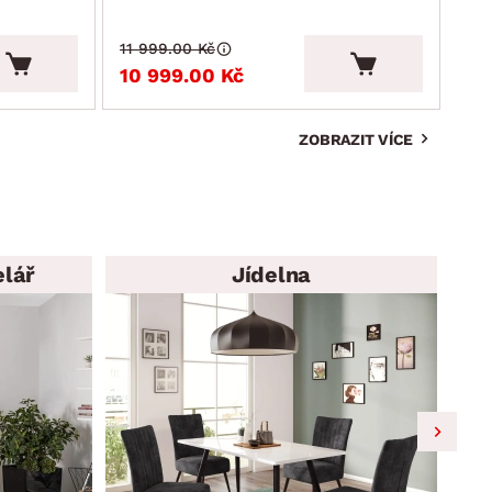
11 999.00 Kč
4 9
10 999.00 Kč
4 
ZOBRAZIT VÍCE
elář
Jídelna