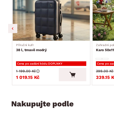
Příruční kufr
Zahradní pol
38 l, tmavě modrý
Karo 50x11
Cena po zadání kódu DOPLNKY
Cena po za
1 199.00 Kč
399.00 Kč
1 019.15 Kč
339.15 
Nakupujte podle