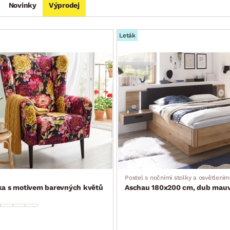
Novinky
Výprodej
Leták
Postel s nočními stolky a osvětlením
tka s motivem barevných květů
Aschau 180x200 cm, dub mauve