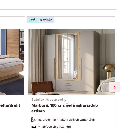
Leták
Novinka
Leták
Šatní skříň se zrcadly
Skří
lla/grafit
Marburg, 180 cm, šedá sahara/dub
Lim
artisan
na prodejnách také v dalších variantách
v nabídce více rozměrů