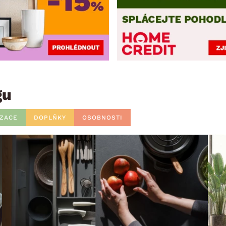
gu
IZACE
DOPLŇKY
OSOBNOSTI