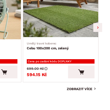
Umělý travní koberec
Jíde
Cebu 100x200 cm, zelený
Ron
Cena po zadání kódu DOPLNKY
Cen
699.00 Kč
2 3
594.15 Kč
2 
ZOBRAZIT VÍCE