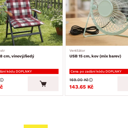
str
Ventilátor
8 cm, vínový/šedý
USB 15 cm, kov (mix barev)
dání kódu DOPLNKY
Cena po zadání kódu DOPLNKY
169.00 Kč
Kč
143.65 Kč