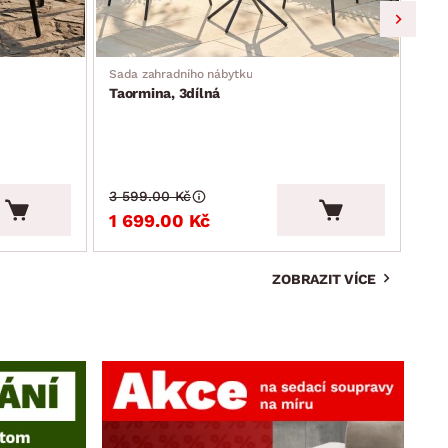
Sada zahradního nábytku
Zahr
Taormina, 3dílná
Mos
3 599.00 Kč
3 9
1 699.00 Kč
2 
ZOBRAZIT VÍCE