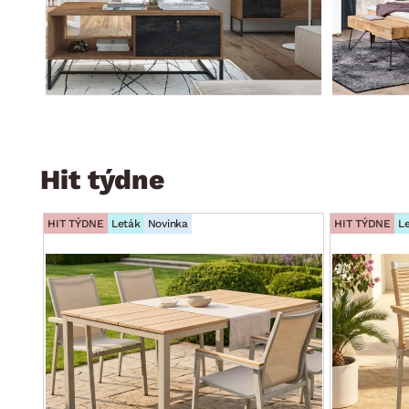
Hit týdne
HIT TÝDNE
Leták
Novinka
HIT TÝDNE
L