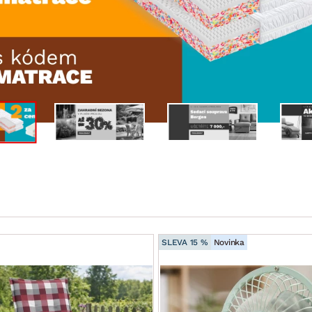
NÍ
DOMÁCÍ SPOTŘEBIČE
ZAHRADNÍ 
tavy
Z
vy
Z
avy
SLEVA 15 %
Novinka