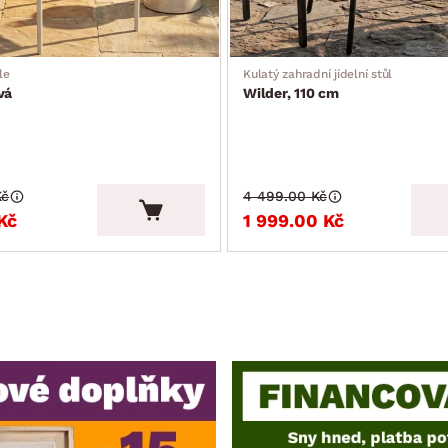
le
Kulatý zahradní jídelní stůl
vá
Wilder, 110 cm
Kč
4 499.00 Kč
Kč
1 999.00 Kč