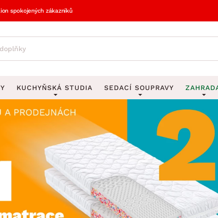
lion spokojených zákazníků
VY
KUCHYŇSKÁ STUDIA
SEDACÍ SOUPRAVY
ZAHRAD
vy
DEKORACE
Sedací soupravy do U
UKLÁDÁNÍ 
y
Obrazy
Věšáky na klí
avy
Rohové sedací soupravy
Zahr
Zrcadla
Stojany na de
tavy
Sedací soupravy 3-2-1
Z
la
Hodiny
Stojany na no
avy
Sedací soupravy na míru
Vázy
Stojany na ob
vy
Za
Zobrazit vše
Zobrazit vše
avy
Z