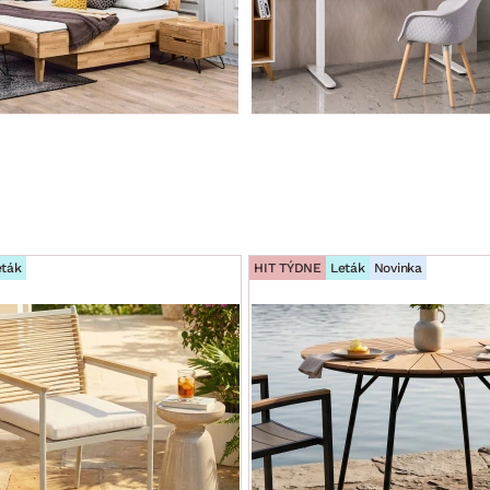
eták
HIT TÝDNE
Leták
Novinka