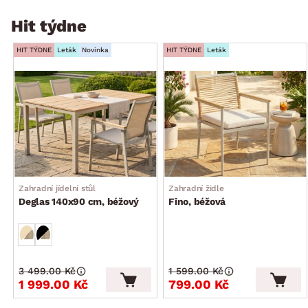
Hit týdne
HIT TÝDNE
Leták
Novinka
HIT TÝDNE
Leták
Zahradní jídelní stůl
Zahradní židle
Deglas 140x90 cm, béžový
Fino, béžová
3 499.00 Kč
1 599.00 Kč
1 999.00 Kč
799.00 Kč