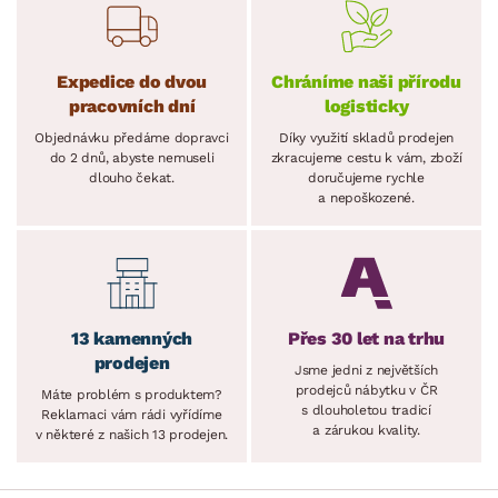
Expedice do dvou
Chráníme naši přírodu
pracovních dní
logisticky
Objednávku předáme dopravci
Díky využití skladů prodejen
do 2 dnů, abyste nemuseli
zkracujeme cestu k vám, zboží
dlouho čekat.
doručujeme rychle
a nepoškozené.
13 kamenných
Přes 30 let na trhu
prodejen
Jsme jedni z největších
prodejců nábytku v ČR
Máte problém s produktem?
s dlouholetou tradicí
Reklamaci vám rádi vyřídíme
a zárukou kvality.
v některé z našich 13 prodejen.