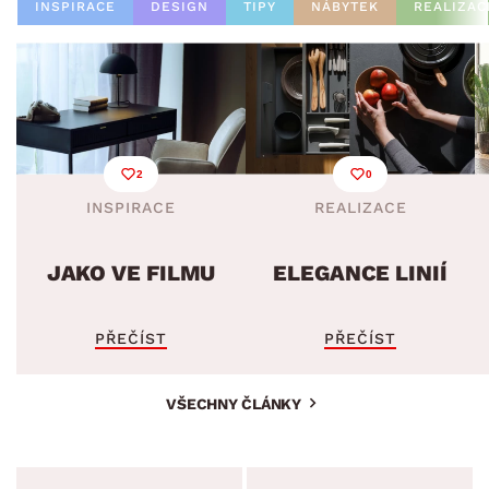
INSPIRACE
DESIGN
TIPY
NÁBYTEK
REALIZAC
2
0
INSPIRACE
REALIZACE
JAKO VE FILMU
ELEGANCE LINIÍ
PŘEČÍST
PŘEČÍST
VŠECHNY ČLÁNKY