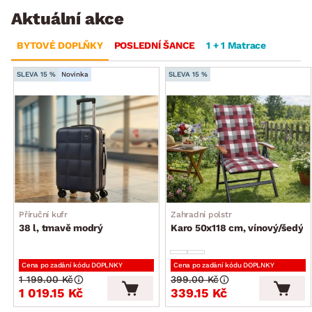
Aktuální akce
BYTOVÉ DOPLŇKY
POSLEDNÍ ŠANCE
1 + 1 Matrace
SLEVA 15 %
Novinka
SLEVA 15 %
Příruční kufr
Zahradní polstr
38 l, tmavě modrý
Karo 50x118 cm, vínový/šedý
Cena po zadání kódu DOPLNKY
Cena po zadání kódu DOPLNKY
1 199.00 Kč
399.00 Kč
1 019.15 Kč
339.15 Kč