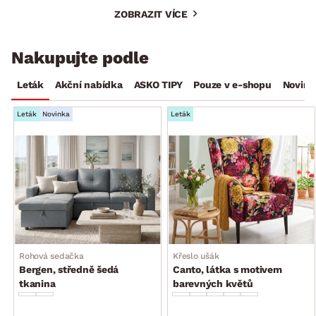
ZOBRAZIT VÍCE
Nakupujte podle
Leták
Akční nabídka
ASKO TIPY
Pouze v e-shopu
Novink
Leták
Novinka
Leták
Rohová sedačka
Křeslo ušák
Bergen, středně šedá
Canto, látka s motivem
tkanina
barevných květů