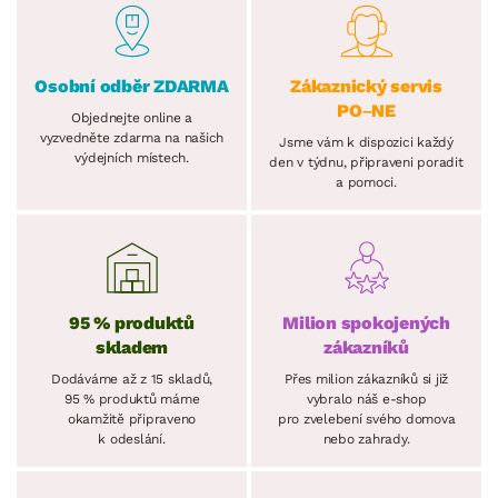
Osobní odběr ZDARMA
Zákaznický servis
PO–NE
Objednejte online a
vyzvedněte zdarma na našich
Jsme vám k dispozici každý
výdejních místech.
den v týdnu, připraveni poradit
a pomoci.
95 % produktů
Milion spokojených
skladem
zákazníků
Dodáváme až z 15 skladů,
Přes milion zákazníků si již
95 % produktů máme
vybralo náš e-shop
okamžitě připraveno
pro zvelebení svého domova
k odeslání.
nebo zahrady.