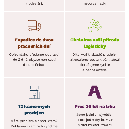
k odeslání.
nebo zahrady.
Expedice do dvou
Chráníme naši přírodu
pracovních dní
logisticky
Objednávku předáme dopravci
Díky využití skladů prodejen
do 2 dnů, abyste nemuseli
zkracujeme cestu k vám, zboží
dlouho čekat.
doručujeme rychle
a nepoškozené.
13 kamenných
Přes 30 let na trhu
prodejen
Jsme jedni z největších
prodejců nábytku v ČR
Máte problém s produktem?
s dlouholetou tradicí
Reklamaci vám rádi vyřídíme