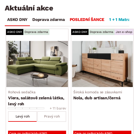
Aktuální akce
ASKO DNY
Doprava zdarma
POSLEDNÍ ŠANCE
1 + 1 Matrac
ASKO DNY
Doprava zdarma
ASKO DNY
Doprava zdarma
Jen e-shop
Rohová sedačka
Široká komoda se zásuvkami
Viera, salátově zelená látka,
Nola, dub artisan/černá
levý roh
+ 11 barev
Levý roh
Pravý roh
Cena po zadání kódu ASKO
Cena po zadání kódu ASKO