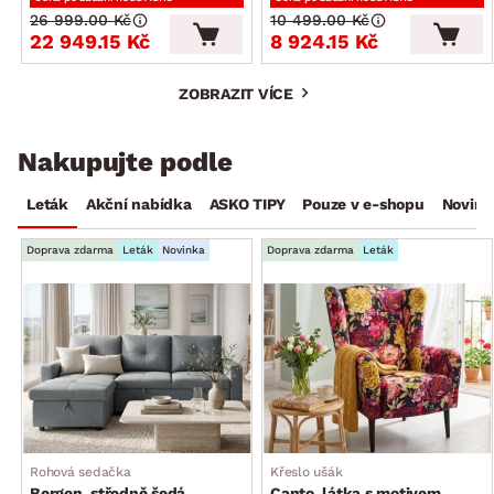
26 999.00 Kč
10 499.00 Kč
22 949.15 Kč
8 924.15 Kč
ZOBRAZIT VÍCE
Nakupujte podle
Leták
Akční nabídka
ASKO TIPY
Pouze v e-shopu
Novink
Doprava zdarma
Leták
Novinka
Doprava zdarma
Leták
Rohová sedačka
Křeslo ušák
Bergen, středně šedá
Canto, látka s motivem