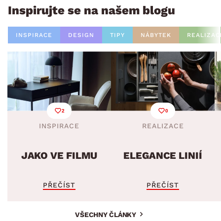
Inspirujte se na našem blogu
INSPIRACE
DESIGN
TIPY
NÁBYTEK
REALIZAC
2
0
INSPIRACE
REALIZACE
JAKO VE FILMU
ELEGANCE LINIÍ
PŘEČÍST
PŘEČÍST
VŠECHNY ČLÁNKY