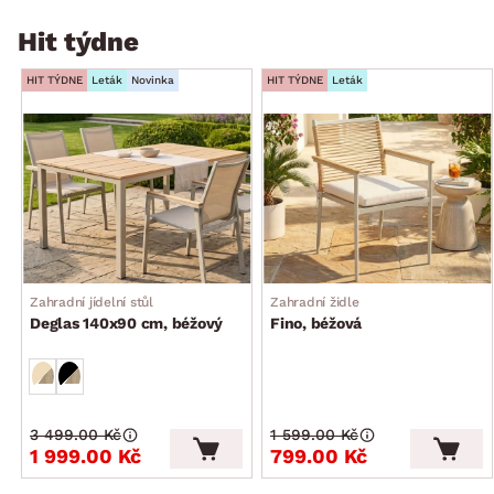
Hit týdne
HIT TÝDNE
Leták
Novinka
HIT TÝDNE
Leták
Zahradní jídelní stůl
Zahradní židle
Deglas 140x90 cm, béžový
Fino, béžová
3 499.00 Kč
1 599.00 Kč
1 999.00 Kč
799.00 Kč