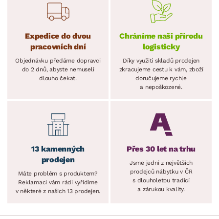
Expedice do dvou
Chráníme naši přírodu
pracovních dní
logisticky
Objednávku předáme dopravci
Díky využití skladů prodejen
do 2 dnů, abyste nemuseli
zkracujeme cestu k vám, zboží
dlouho čekat.
doručujeme rychle
a nepoškozené.
13 kamenných
Přes 30 let na trhu
prodejen
Jsme jedni z největších
prodejců nábytku v ČR
Máte problém s produktem?
s dlouholetou tradicí
Reklamaci vám rádi vyřídíme
a zárukou kvality.
v některé z našich 13 prodejen.