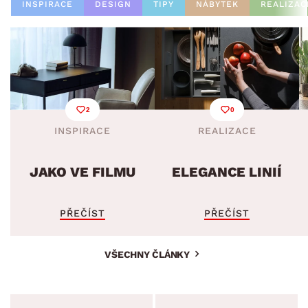
INSPIRACE
DESIGN
TIPY
NÁBYTEK
REALIZAC
2
0
INSPIRACE
REALIZACE
JAKO VE FILMU
ELEGANCE LINIÍ
PŘEČÍST
PŘEČÍST
VŠECHNY ČLÁNKY