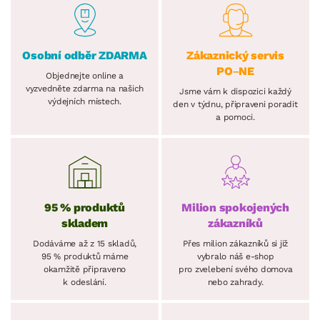
Osobní odběr ZDARMA
Zákaznický servis
PO–NE
Objednejte online a
vyzvedněte zdarma na našich
Jsme vám k dispozici každý
výdejních místech.
den v týdnu, připraveni poradit
a pomoci.
95 % produktů
Milion spokojených
skladem
zákazníků
Dodáváme až z 15 skladů,
Přes milion zákazníků si již
95 % produktů máme
vybralo náš e-shop
okamžitě připraveno
pro zvelebení svého domova
k odeslání.
nebo zahrady.