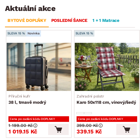
Aktuální akce
BYTOVÉ DOPLŇKY
POSLEDNÍ ŠANCE
1 + 1 Matrace
SLEVA 15 %
Novinka
SLEVA 15 %
Příruční kufr
Zahradní polstr
38 l, tmavě modrý
Karo 50x118 cm, vínový/šedý
Cena po zadání kódu DOPLNKY
Cena po zadání kódu DOPLNKY
1 199.00 Kč
399.00 Kč
1 019.15 Kč
339.15 Kč