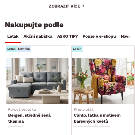
ZOBRAZIT VÍCE
Nakupujte podle
Leták
Akční nabídka
ASKO TIPY
Pouze v e-shopu
Novink
Leták
Novinka
Leták
Rohová sedačka
Křeslo ušák
Bergen, středně šedá
Canto, látka s motivem
tkanina
barevných květů