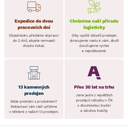
Expedice do dvou
Chráníme naši přírodu
pracovních dní
logisticky
Objednávku předáme dopravci
Díky využití skladů prodejen
do 2 dnů, abyste nemuseli
zkracujeme cestu k vám, zboží
dlouho čekat.
doručujeme rychle
a nepoškozené.
13 kamenných
Přes 30 let na trhu
prodejen
Jsme jedni z největších
prodejců nábytku v ČR
Máte problém s produktem?
s dlouholetou tradicí
Reklamaci vám rádi vyřídíme
a zárukou kvality.
v některé z našich 13 prodejen.