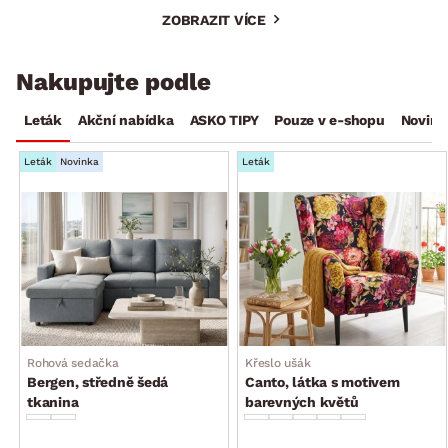
ZOBRAZIT VÍCE
Nakupujte podle
Leták
Akční nabídka
ASKO TIPY
Pouze v e-shopu
Novink
Leták
Novinka
Leták
Rohová sedačka
Křeslo ušák
Bergen, středně šedá
Canto, látka s motivem
tkanina
barevných květů