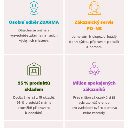
Osobní odběr ZDARMA
Zákaznický servis
PO–NE
Objednejte online a
vyzvedněte zdarma na našich
Jsme vám k dispozici každý
výdejních místech.
den v týdnu, připraveni poradit
a pomoci.
95 % produktů
Milion spokojených
skladem
zákazníků
Dodáváme až z 15 skladů,
Přes milion zákazníků si již
95 % produktů máme
vybralo náš e-shop
okamžitě připraveno
pro zvelebení svého domova
k odeslání.
nebo zahrady.