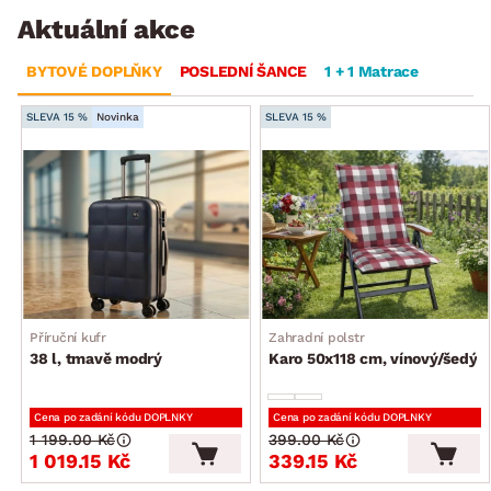
Aktuální akce
BYTOVÉ DOPLŇKY
POSLEDNÍ ŠANCE
1 + 1 Matrace
SLEVA 15 %
Novinka
SLEVA 15 %
Příruční kufr
Zahradní polstr
38 l, tmavě modrý
Karo 50x118 cm, vínový/šedý
Cena po zadání kódu DOPLNKY
Cena po zadání kódu DOPLNKY
1 199.00 Kč
399.00 Kč
1 019.15 Kč
339.15 Kč