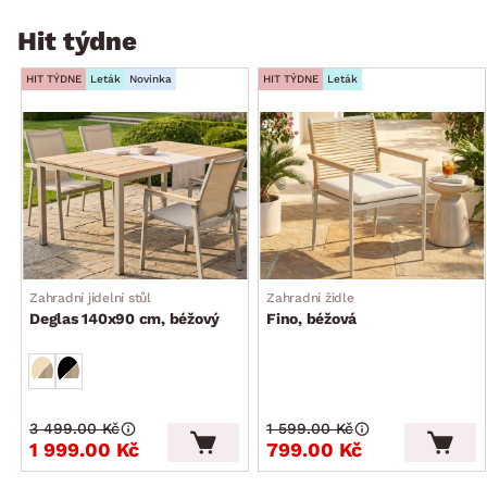
Hit týdne
HIT TÝDNE
Leták
Novinka
HIT TÝDNE
Leták
Zahradní jídelní stůl
Zahradní židle
Deglas 140x90 cm, béžový
Fino, béžová
3 499.00 Kč
1 599.00 Kč
1 999.00 Kč
799.00 Kč