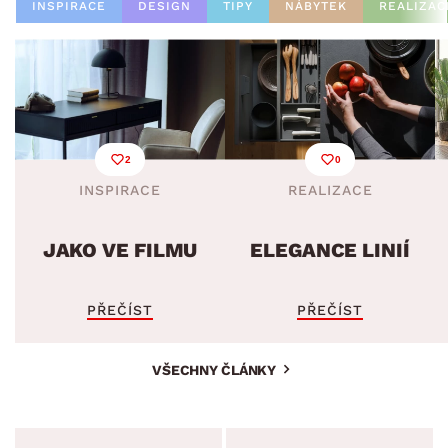
INSPIRACE
DESIGN
TIPY
NÁBYTEK
REALIZAC
2
0
INSPIRACE
REALIZACE
JAKO VE FILMU
ELEGANCE LINIÍ
PŘEČÍST
PŘEČÍST
VŠECHNY ČLÁNKY