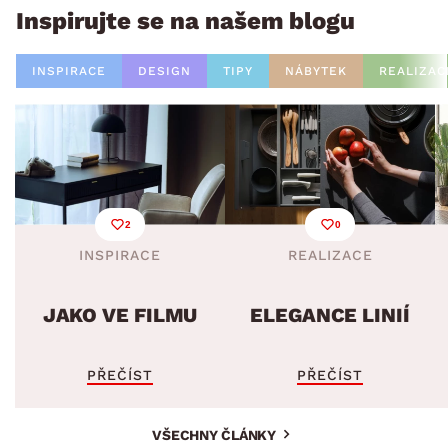
Inspirujte se na našem blogu
INSPIRACE
DESIGN
TIPY
NÁBYTEK
REALIZAC
2
0
INSPIRACE
REALIZACE
JAKO VE FILMU
ELEGANCE LINIÍ
PŘEČÍST
PŘEČÍST
VŠECHNY ČLÁNKY