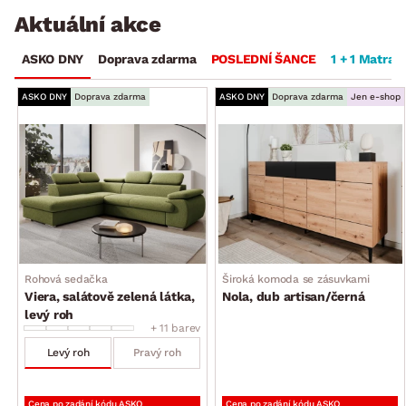
Aktuální akce
ASKO DNY
Doprava zdarma
POSLEDNÍ ŠANCE
1 + 1 Matrac
ASKO DNY
Doprava zdarma
ASKO DNY
Doprava zdarma
Jen e-shop
Rohová sedačka
Široká komoda se zásuvkami
Viera, salátově zelená látka,
Nola, dub artisan/černá
levý roh
+ 11 barev
Levý roh
Pravý roh
Cena po zadání kódu ASKO
Cena po zadání kódu ASKO