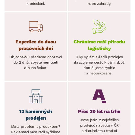
k odeslání.
nebo zahrady.
Expedice do dvou
Chráníme naši přírodu
pracovních dní
logisticky
Objednávku předáme dopravci
Díky využití skladů prodejen
do 2 dnů, abyste nemuseli
zkracujeme cestu k vám, zboží
dlouho čekat.
doručujeme rychle
a nepoškozené.
13 kamenných
Přes 30 let na trhu
prodejen
Jsme jedni z největších
prodejců nábytku v ČR
Máte problém s produktem?
s dlouholetou tradicí
Reklamaci vám rádi vyřídíme