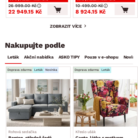
26 999.00 Kč
10 499.00 Kč
22 949.15 Kč
8 924.15 Kč
ZOBRAZIT VÍCE
Nakupujte podle
Leták
Akční nabídka
ASKO TIPY
Pouze v e-shopu
Novink
Doprava zdarma
Leták
Novinka
Doprava zdarma
Leták
Rohová sedačka
Křeslo ušák
Bergen, středně šedá
Canto, látka s motivem