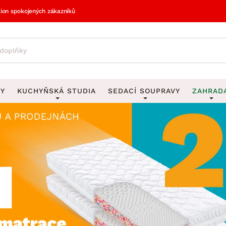
lion spokojených zákazníků
VY
KUCHYŇSKÁ STUDIA
SEDACÍ SOUPRAVY
ZAHRAD
vy
DEKORACE
Sedací soupravy do U
UKLÁDÁNÍ 
y
Obrazy
Věšáky na klí
avy
Rohové sedací soupravy
Zahr
Zrcadla
Stojany na de
tavy
Sedací soupravy 3-2-1
Z
la
Hodiny
Stojany na no
avy
Sedací soupravy na míru
Vázy
Stojany na ob
vy
Za
Zobrazit vše
Zobrazit vše
avy
Z