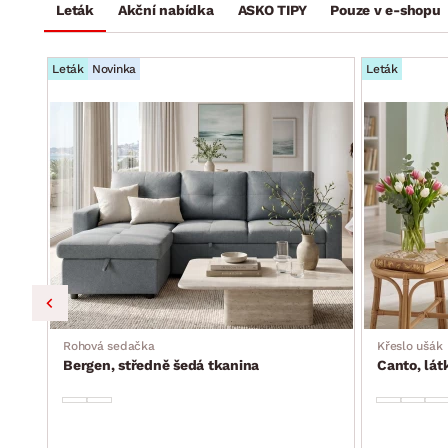
Leták
Akční nabídka
ASKO TIPY
Pouze v e-shopu
Leták
Novinka
Leták
a, s
Rohová sedačka
Křeslo ušák
Bergen, středně šedá tkanina
Canto, lá