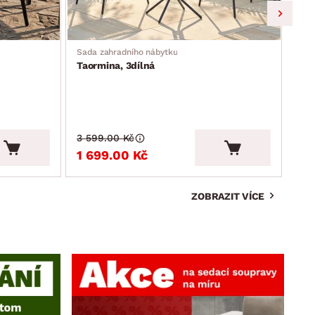
Sada zahradního nábytku
Zahr
Taormina, 3dílná
Mos
3 599.00 Kč
3 9
1 699.00 Kč
2 
ZOBRAZIT VÍCE