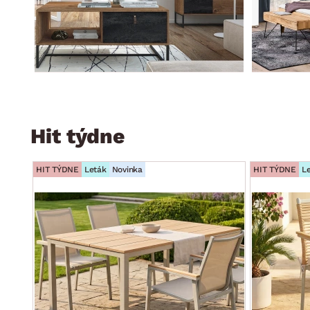
Hit týdne
HIT TÝDNE
Leták
Novinka
HIT TÝDNE
L