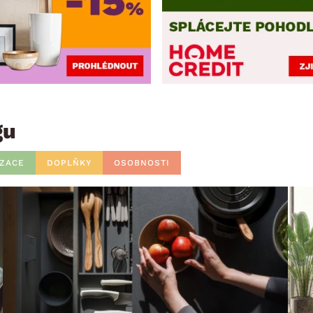
gu
IZACE
DOPLŇKY
OSOBNOSTI