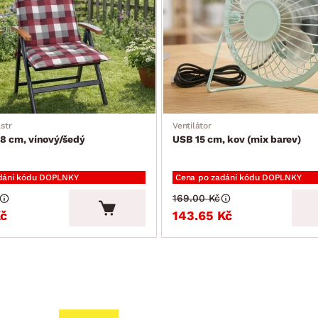
str
Ventilátor
8 cm, vínový/šedý
USB 15 cm, kov (mix barev)
dání kódu DOPLNKY
Cena po zadání kódu DOPLNKY
169.00 Kč
Kč
143.65 Kč