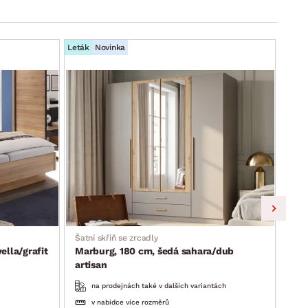
Leták
Novinka
Leták
Šatní skříň se zrcadly
Skří
lla/grafit
Marburg, 180 cm, šedá sahara/dub
Lim
artisan
na prodejnách také v dalších variantách
v nabídce více rozměrů