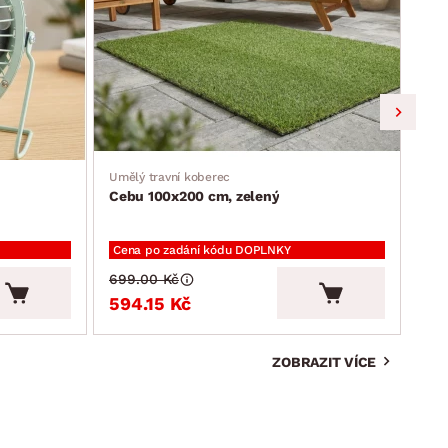
Umělý travní koberec
Jíde
Cebu 100x200 cm, zelený
Ron
Cena po zadání kódu DOPLNKY
Cen
699.00 Kč
2 3
594.15 Kč
2 
ZOBRAZIT VÍCE