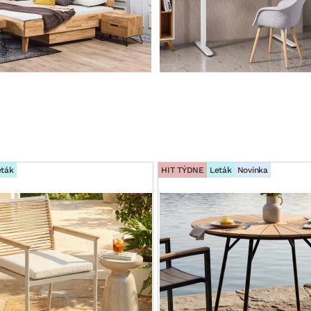
eták
HIT TÝDNE
Leták
Novinka