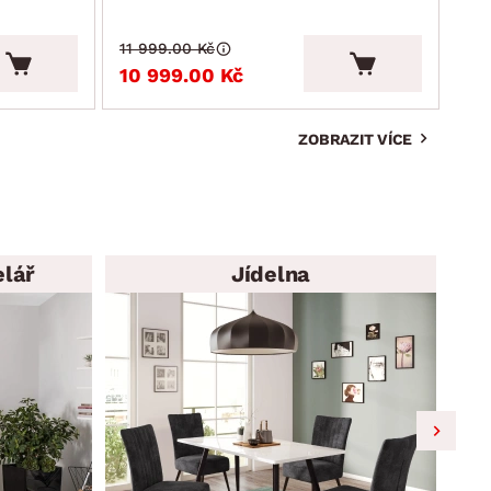
11 999.00 Kč
4 9
10 999.00 Kč
4 
ZOBRAZIT VÍCE
elář
Jídelna