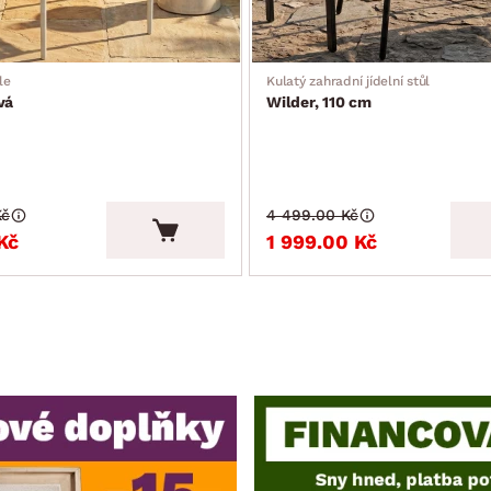
le
Kulatý zahradní jídelní stůl
vá
Wilder, 110 cm
Kč
4 499.00 Kč
Kč
1 999.00 Kč