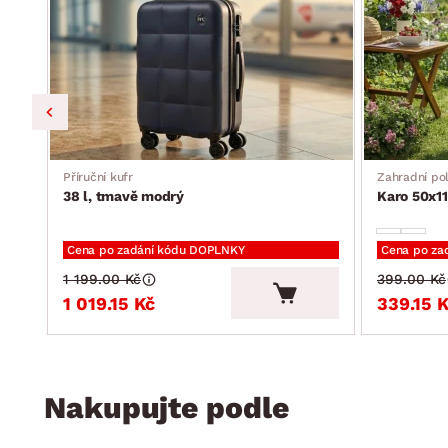
Příruční kufr
Zahradní pol
38 l, tmavě modrý
Karo 50x11
Cena po zadání kódu DOPLNKY
Cena po za
1 199.00 Kč
399.00 Kč
1 019.15 Kč
339.15 
Nakupujte podle