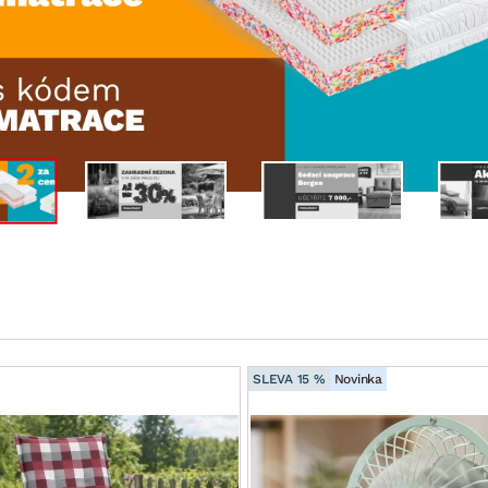
NÍ
DOMÁCÍ SPOTŘEBIČE
ZAHRADNÍ 
tavy
Z
vy
Z
avy
SLEVA 15 %
Novinka