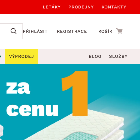
LETÁKY
PRODEJNY
KONTAKTY
PŘIHLÁSIT
REGISTRACE
KOŠÍK
A
VÝPRODEJ
BLOG
SLUŽBY
A ORGANIZACE
Zahradní sety
DROBNÉ BYTOVÉ DOPLŇKY
če
Kuchyňské příslušenství
adní židle a křesla
štníky
Kuchyňské doplňky
ahradní lavice
viny
Koupelnové doplňky
Zahradní stoly
lečení
Zahradní doplňky
hradní houpačky
Zobrazit vše
ahradní lehátka