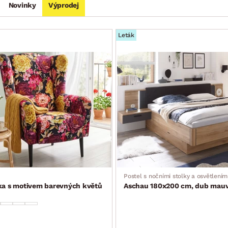
Novinky
Výprodej
Leták
Postel s nočními stolky a osvětlením
tka s motivem barevných květů
Aschau 180x200 cm, dub mauve