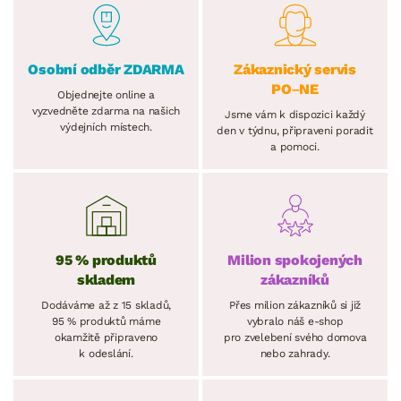
Osobní odběr ZDARMA
Zákaznický servis
PO–NE
Objednejte online a
vyzvedněte zdarma na našich
Jsme vám k dispozici každý
výdejních místech.
den v týdnu, připraveni poradit
a pomoci.
95 % produktů
Milion spokojených
skladem
zákazníků
Dodáváme až z 15 skladů,
Přes milion zákazníků si již
95 % produktů máme
vybralo náš e-shop
okamžitě připraveno
pro zvelebení svého domova
k odeslání.
nebo zahrady.