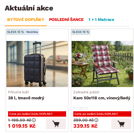
Aktuální akce
BYTOVÉ DOPLŇKY
POSLEDNÍ ŠANCE
1 + 1 Matrace
SLEVA 15 %
Novinka
SLEVA 15 %
Příruční kufr
Zahradní polstr
38 l, tmavě modrý
Karo 50x118 cm, vínový/šedý
Cena po zadání kódu DOPLNKY
Cena po zadání kódu DOPLNKY
1 199.00 Kč
399.00 Kč
1 019.15 Kč
339.15 Kč