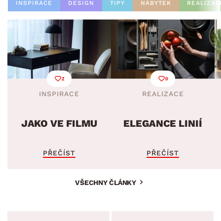
INSPIRACE
DESIGN
TIPY
NÁBYTEK
REALIZAC
2
0
INSPIRACE
REALIZACE
JAKO VE FILMU
ELEGANCE LINIÍ
PŘEČÍST
PŘEČÍST
VŠECHNY ČLÁNKY