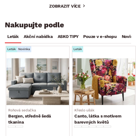
ZOBRAZIT VÍCE
Nakupujte podle
Leták
Akční nabídka
ASKO TIPY
Pouze v e-shopu
Novink
Leták
Novinka
Leták
Rohová sedačka
Křeslo ušák
Bergen, středně šedá
Canto, látka s motivem
tkanina
barevných květů