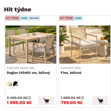
Hit týdne
HIT TÝDNE
Leták
Novinka
HIT TÝDNE
Leták
Zahradní jídelní stůl
Zahradní židle
Deglas 140x90 cm, béžový
Fino, béžová
3 499.00 Kč
1 599.00 Kč
1 999.00 Kč
799.00 Kč