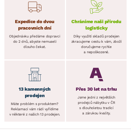
Expedice do dvou
Chráníme naši přírodu
pracovních dní
logisticky
Objednávku předáme dopravci
Díky využití skladů prodejen
do 2 dnů, abyste nemuseli
zkracujeme cestu k vám, zboží
dlouho čekat.
doručujeme rychle
a nepoškozené.
13 kamenných
Přes 30 let na trhu
prodejen
Jsme jedni z největších
prodejců nábytku v ČR
Máte problém s produktem?
s dlouholetou tradicí
Reklamaci vám rádi vyřídíme
a zárukou kvality.
v některé z našich 13 prodejen.