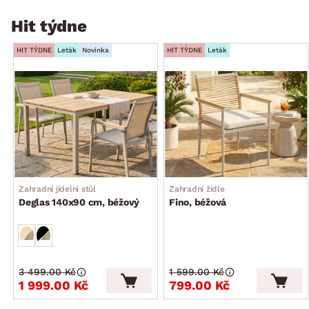
Hit týdne
HIT TÝDNE
Leták
Novinka
HIT TÝDNE
Leták
Zahradní jídelní stůl
Zahradní židle
Deglas 140x90 cm, béžový
Fino, béžová
3 499.00 Kč
1 599.00 Kč
1 999.00 Kč
799.00 Kč