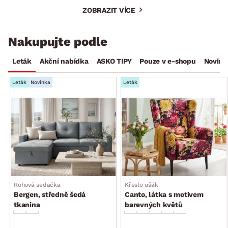
ZOBRAZIT VÍCE
Nakupujte podle
Leták
Akční nabídka
ASKO TIPY
Pouze v e-shopu
Novink
Leták
Novinka
Leták
Rohová sedačka
Křeslo ušák
Bergen, středně šedá
Canto, látka s motivem
tkanina
barevných květů