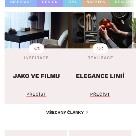
INSPIRACE
DESIGN
TIPY
NÁBYTEK
REALIZAC
2
0
INSPIRACE
REALIZACE
JAKO VE FILMU
ELEGANCE LINIÍ
PŘEČÍST
PŘEČÍST
VŠECHNY ČLÁNKY