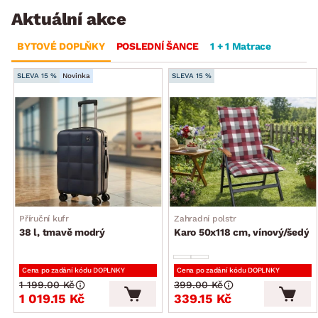
Aktuální akce
BYTOVÉ DOPLŇKY
POSLEDNÍ ŠANCE
1 + 1 Matrace
SLEVA 15 %
Novinka
SLEVA 15 %
Příruční kufr
Zahradní polstr
38 l, tmavě modrý
Karo 50x118 cm, vínový/šedý
Cena po zadání kódu DOPLNKY
Cena po zadání kódu DOPLNKY
1 199.00 Kč
399.00 Kč
1 019.15 Kč
339.15 Kč