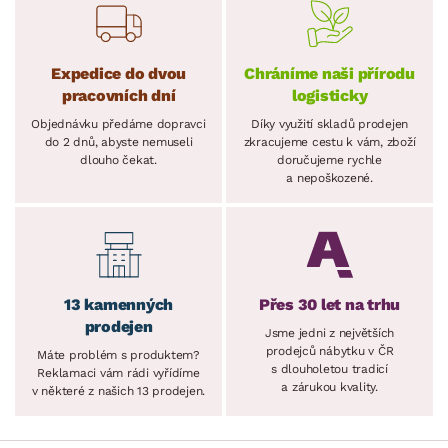
Expedice do dvou
Chráníme naši přírodu
pracovních dní
logisticky
Objednávku předáme dopravci
Díky využití skladů prodejen
do 2 dnů, abyste nemuseli
zkracujeme cestu k vám, zboží
dlouho čekat.
doručujeme rychle
a nepoškozené.
13 kamenných
Přes 30 let na trhu
prodejen
Jsme jedni z největších
prodejců nábytku v ČR
Máte problém s produktem?
s dlouholetou tradicí
Reklamaci vám rádi vyřídíme
a zárukou kvality.
v některé z našich 13 prodejen.