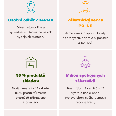
Osobní odběr ZDARMA
Zákaznický servis
PO–NE
Objednejte online a
vyzvedněte zdarma na našich
Jsme vám k dispozici každý
výdejních místech.
den v týdnu, připraveni poradit
a pomoci.
95 % produktů
Milion spokojených
skladem
zákazníků
Dodáváme až z 15 skladů,
Přes milion zákazníků si již
95 % produktů máme
vybralo náš e-shop
okamžitě připraveno
pro zvelebení svého domova
k odeslání.
nebo zahrady.