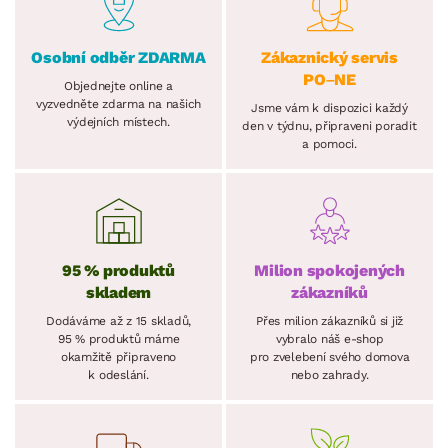
Osobní odběr ZDARMA
Zákaznický servis
PO–NE
Objednejte online a
vyzvedněte zdarma na našich
Jsme vám k dispozici každý
výdejních místech.
den v týdnu, připraveni poradit
a pomoci.
95 % produktů
Milion spokojených
skladem
zákazníků
Dodáváme až z 15 skladů,
Přes milion zákazníků si již
95 % produktů máme
vybralo náš e-shop
okamžitě připraveno
pro zvelebení svého domova
k odeslání.
nebo zahrady.