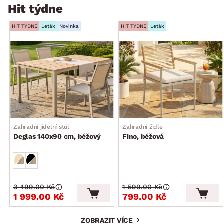
Hit týdne
HIT TÝDNE
Leták
Novinka
HIT TÝDNE
Leták
Zahradní jídelní stůl
Zahradní židle
Deglas 140x90 cm, béžový
Fino, béžová
3 499.00 Kč
1 599.00 Kč
1 999.00 Kč
799.00 Kč
ZOBRAZIT VÍCE