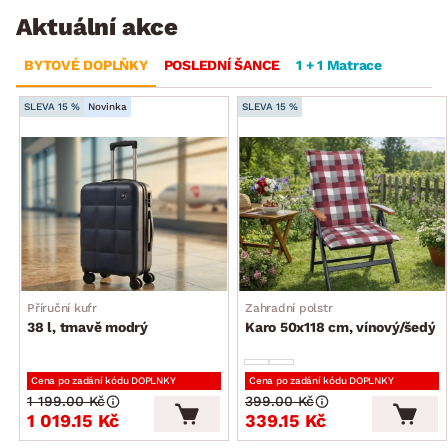
Aktuální akce
BYTOVÉ DOPLŇKY
POSLEDNÍ ŠANCE
1 + 1 Matrace
SLEVA 15 %
Novinka
SLEVA 15 %
Příruční kufr
Zahradní polstr
38 l, tmavě modrý
Karo 50x118 cm, vínový/šedý
Cena po zadání kódu DOPLNKY
Cena po zadání kódu DOPLNKY
1 199.00 Kč
399.00 Kč
1 019.15 Kč
339.15 Kč