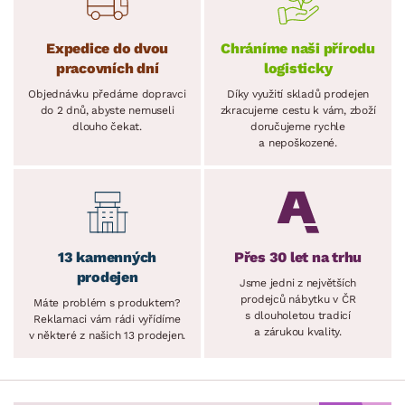
Expedice do dvou
Chráníme naši přírodu
pracovních dní
logisticky
Objednávku předáme dopravci
Díky využití skladů prodejen
do 2 dnů, abyste nemuseli
zkracujeme cestu k vám, zboží
dlouho čekat.
doručujeme rychle
a nepoškozené.
13 kamenných
Přes 30 let na trhu
prodejen
Jsme jedni z největších
prodejců nábytku v ČR
Máte problém s produktem?
s dlouholetou tradicí
Reklamaci vám rádi vyřídíme
a zárukou kvality.
v některé z našich 13 prodejen.