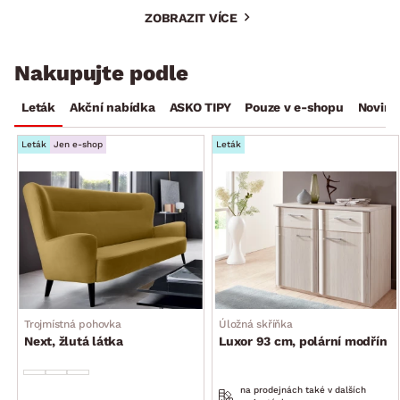
ZOBRAZIT VÍCE
Nakupujte podle
Leták
Akční nabídka
ASKO TIPY
Pouze v e-shopu
Novink
Leták
Jen e-shop
Leták
Trojmístná pohovka
Úložná skříňka
Next, žlutá látka
Luxor 93 cm, polární modřín
na prodejnách také v dalších