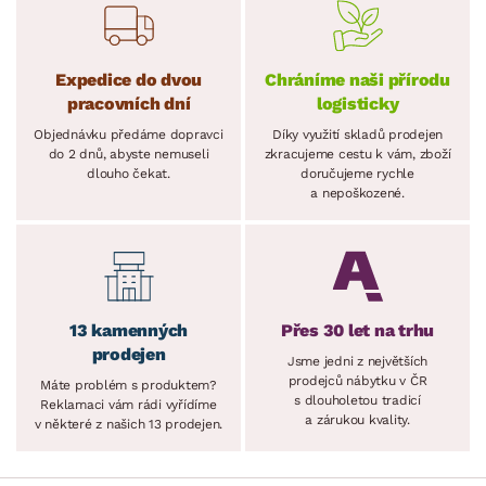
Expedice do dvou
Chráníme naši přírodu
pracovních dní
logisticky
Objednávku předáme dopravci
Díky využití skladů prodejen
do 2 dnů, abyste nemuseli
zkracujeme cestu k vám, zboží
dlouho čekat.
doručujeme rychle
a nepoškozené.
13 kamenných
Přes 30 let na trhu
prodejen
Jsme jedni z největších
prodejců nábytku v ČR
Máte problém s produktem?
s dlouholetou tradicí
Reklamaci vám rádi vyřídíme
a zárukou kvality.
v některé z našich 13 prodejen.