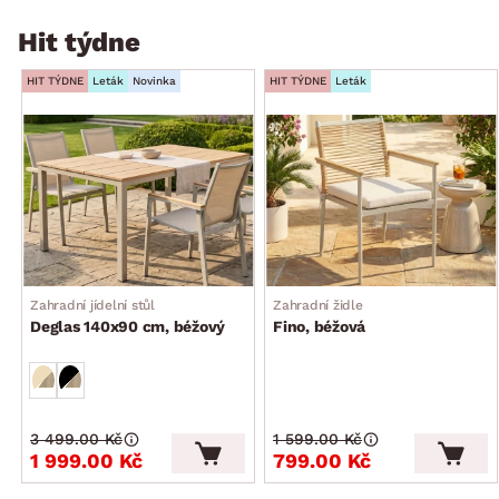
Hit týdne
HIT TÝDNE
Leták
Novinka
HIT TÝDNE
Leták
Zahradní jídelní stůl
Zahradní židle
Deglas 140x90 cm, béžový
Fino, béžová
3 499.00 Kč
1 599.00 Kč
1 999.00 Kč
799.00 Kč