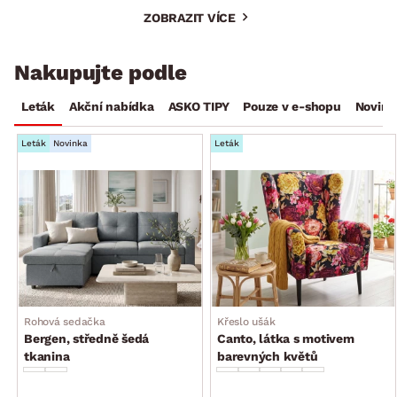
ZOBRAZIT VÍCE
Nakupujte podle
Leták
Akční nabídka
ASKO TIPY
Pouze v e-shopu
Novink
Leták
Novinka
Leták
Rohová sedačka
Křeslo ušák
Bergen, středně šedá
Canto, látka s motivem
tkanina
barevných květů