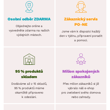
Osobní odběr ZDARMA
Zákaznický servis
PO–NE
Objednejte online a
vyzvedněte zdarma na našich
Jsme vám k dispozici každý
výdejních místech.
den v týdnu, připraveni poradit
a pomoci.
95 % produktů
Milion spokojených
skladem
zákazníků
Dodáváme až z 15 skladů,
Přes milion zákazníků si již
95 % produktů máme
vybralo náš e-shop
okamžitě připraveno
pro zvelebení svého domova
k odeslání.
nebo zahrady.