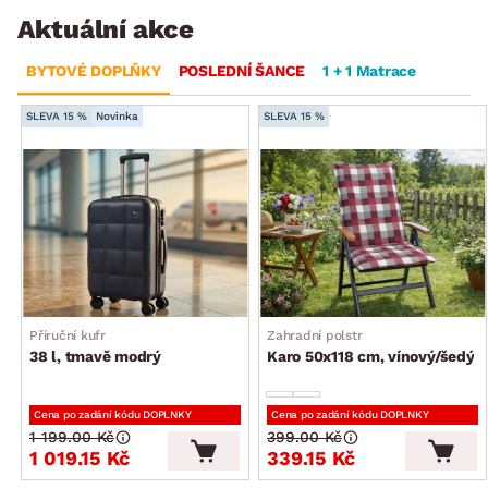
Aktuální akce
BYTOVÉ DOPLŇKY
POSLEDNÍ ŠANCE
1 + 1 Matrace
SLEVA 15 %
Novinka
SLEVA 15 %
Příruční kufr
Zahradní polstr
38 l, tmavě modrý
Karo 50x118 cm, vínový/šedý
Cena po zadání kódu DOPLNKY
Cena po zadání kódu DOPLNKY
1 199.00 Kč
399.00 Kč
1 019.15 Kč
339.15 Kč