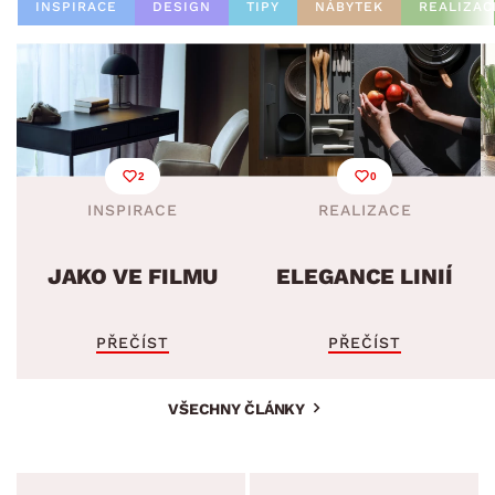
INSPIRACE
DESIGN
TIPY
NÁBYTEK
REALIZAC
2
0
INSPIRACE
REALIZACE
JAKO VE FILMU
ELEGANCE LINIÍ
PŘEČÍST
PŘEČÍST
VŠECHNY ČLÁNKY