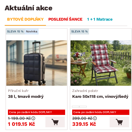
Aktuální akce
BYTOVÉ DOPLŇKY
POSLEDNÍ ŠANCE
1 + 1 Matrace
SLEVA 15 %
Novinka
SLEVA 15 %
Příruční kufr
Zahradní polstr
38 l, tmavě modrý
Karo 50x118 cm, vínový/šedý
Cena po zadání kódu DOPLNKY
Cena po zadání kódu DOPLNKY
1 199.00 Kč
399.00 Kč
1 019.15 Kč
339.15 Kč