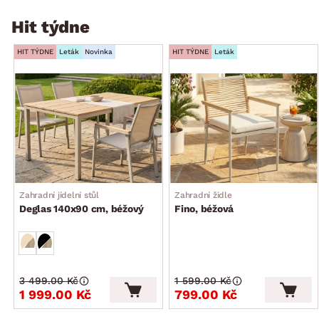
Hit týdne
HIT TÝDNE
Leták
Novinka
HIT TÝDNE
Leták
Zahradní jídelní stůl
Zahradní židle
Deglas 140x90 cm, béžový
Fino, béžová
3 499.00 Kč
1 599.00 Kč
1 999.00 Kč
799.00 Kč