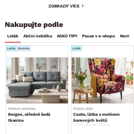
ZOBRAZIT VÍCE
Nakupujte podle
Leták
Akční nabídka
ASKO TIPY
Pouze v e-shopu
Novink
Leták
Novinka
Leták
Rohová sedačka
Křeslo ušák
Bergen, středně šedá
Canto, látka s motivem
tkanina
barevných květů