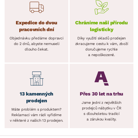
Expedice do dvou
Chráníme naši přírodu
pracovních dní
logisticky
Objednávku předáme dopravci
Díky využití skladů prodejen
do 2 dnů, abyste nemuseli
zkracujeme cestu k vám, zboží
dlouho čekat.
doručujeme rychle
a nepoškozené.
13 kamenných
Přes 30 let na trhu
prodejen
Jsme jedni z největších
prodejců nábytku v ČR
Máte problém s produktem?
s dlouholetou tradicí
Reklamaci vám rádi vyřídíme
a zárukou kvality.
v některé z našich 13 prodejen.