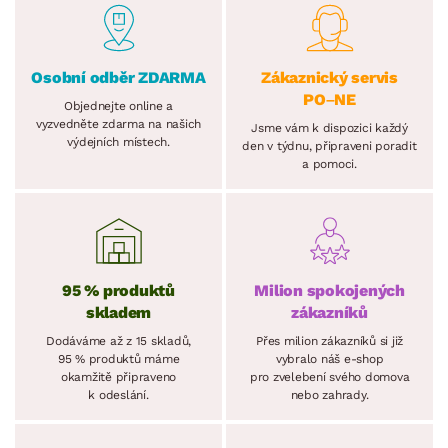
Osobní odběr ZDARMA
Zákaznický servis
PO–NE
Objednejte online a
vyzvedněte zdarma na našich
Jsme vám k dispozici každý
výdejních místech.
den v týdnu, připraveni poradit
a pomoci.
95 % produktů
Milion spokojených
skladem
zákazníků
Dodáváme až z 15 skladů,
Přes milion zákazníků si již
95 % produktů máme
vybralo náš e-shop
okamžitě připraveno
pro zvelebení svého domova
k odeslání.
nebo zahrady.