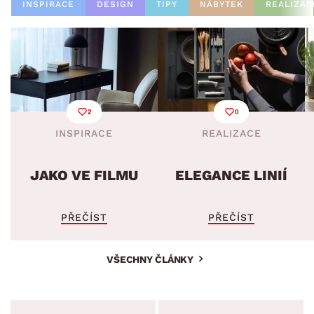
INSPIRACE
DESIGN
TIPY
NÁBYTEK
REALIZAC
2
0
INSPIRACE
REALIZACE
JAKO VE FILMU
ELEGANCE LINIÍ
PŘEČÍST
PŘEČÍST
VŠECHNY ČLÁNKY