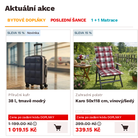
Aktuální akce
BYTOVÉ DOPLŇKY
POSLEDNÍ ŠANCE
1 + 1 Matrace
SLEVA 15 %
Novinka
SLEVA 15 %
Příruční kufr
Zahradní polstr
38 l, tmavě modrý
Karo 50x118 cm, vínový/šedý
Cena po zadání kódu DOPLNKY
Cena po zadání kódu DOPLNKY
1 199.00 Kč
399.00 Kč
1 019.15 Kč
339.15 Kč