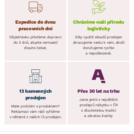
Expedice do dvou
Chráníme naši přírodu
pracovních dní
logisticky
Objednávku předáme dopravci
Díky využití skladů prodejen
do 2 dnů, abyste nemuseli
zkracujeme cestu k vám, zboží
dlouho čekat.
doručujeme rychle
a nepoškozené.
13 kamenných
Přes 30 let na trhu
prodejen
Jsme jedni z největších
prodejců nábytku v ČR
Máte problém s produktem?
s dlouholetou tradicí
Reklamaci vám rádi vyřídíme
a zárukou kvality.
v některé z našich 13 prodejen.