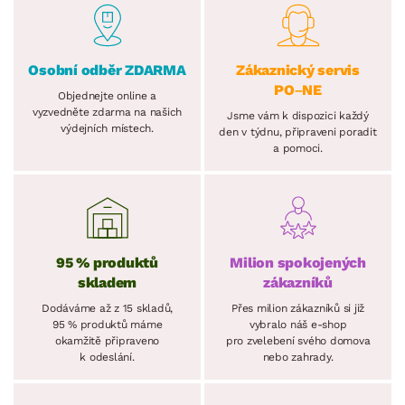
Osobní odběr ZDARMA
Zákaznický servis
PO–NE
Objednejte online a
vyzvedněte zdarma na našich
Jsme vám k dispozici každý
výdejních místech.
den v týdnu, připraveni poradit
a pomoci.
95 % produktů
Milion spokojených
skladem
zákazníků
Dodáváme až z 15 skladů,
Přes milion zákazníků si již
95 % produktů máme
vybralo náš e-shop
okamžitě připraveno
pro zvelebení svého domova
k odeslání.
nebo zahrady.