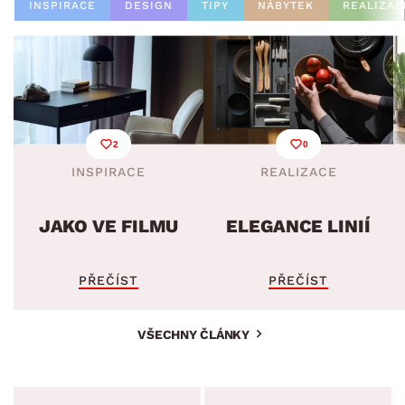
INSPIRACE
DESIGN
TIPY
NÁBYTEK
REALIZAC
2
0
INSPIRACE
REALIZACE
JAKO VE FILMU
ELEGANCE LINIÍ
PŘEČÍST
PŘEČÍST
VŠECHNY ČLÁNKY