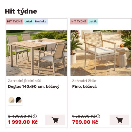
Hit týdne
HIT TÝDNE
Leták
Novinka
HIT TÝDNE
Leták
Zahradní jídelní stůl
Zahradní židle
Deglas 140x90 cm, béžový
Fino, béžová
3 499.00 Kč
1 599.00 Kč
1 999.00 Kč
799.00 Kč