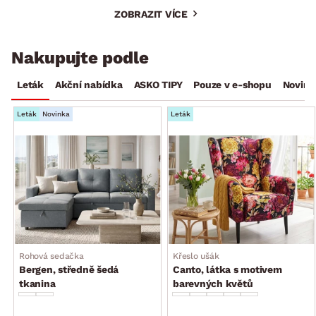
ZOBRAZIT VÍCE
Nakupujte podle
Leták
Akční nabídka
ASKO TIPY
Pouze v e-shopu
Novink
Leták
Novinka
Leták
Rohová sedačka
Křeslo ušák
Bergen, středně šedá
Canto, látka s motivem
tkanina
barevných květů