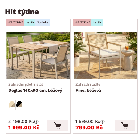
Hit týdne
HIT TÝDNE
Leták
Novinka
HIT TÝDNE
Leták
Zahradní jídelní stůl
Zahradní židle
Deglas 140x90 cm, béžový
Fino, béžová
3 499.00 Kč
1 599.00 Kč
1 999.00 Kč
799.00 Kč