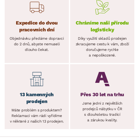
Expedice do dvou
Chráníme naši přírodu
pracovních dní
logisticky
Objednávku předáme dopravci
Díky využití skladů prodejen
do 2 dnů, abyste nemuseli
zkracujeme cestu k vám, zboží
dlouho čekat.
doručujeme rychle
a nepoškozené.
13 kamenných
Přes 30 let na trhu
prodejen
Jsme jedni z největších
prodejců nábytku v ČR
Máte problém s produktem?
s dlouholetou tradicí
Reklamaci vám rádi vyřídíme
a zárukou kvality.
v některé z našich 13 prodejen.