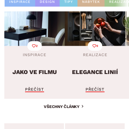
INSPIRACE
DESIGN
TIPY
NÁBYTEK
REALIZAC
2
0
INSPIRACE
REALIZACE
JAKO VE FILMU
ELEGANCE LINIÍ
PŘEČÍST
PŘEČÍST
VŠECHNY ČLÁNKY