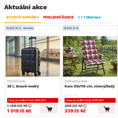
Aktuální akce
BYTOVÉ DOPLŇKY
POSLEDNÍ ŠANCE
1 + 1 Matrace
SLEVA 15 %
Novinka
SLEVA 15 %
Příruční kufr
Zahradní polstr
38 l, tmavě modrý
Karo 50x118 cm, vínový/šedý
Cena po zadání kódu DOPLNKY
Cena po zadání kódu DOPLNKY
1 199.00 Kč
399.00 Kč
1 019.15 Kč
339.15 Kč