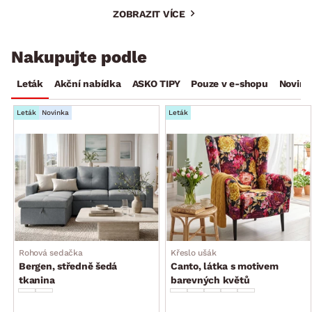
ZOBRAZIT VÍCE
Nakupujte podle
Leták
Akční nabídka
ASKO TIPY
Pouze v e-shopu
Novink
Leták
Novinka
Leták
Rohová sedačka
Křeslo ušák
Bergen, středně šedá
Canto, látka s motivem
tkanina
barevných květů