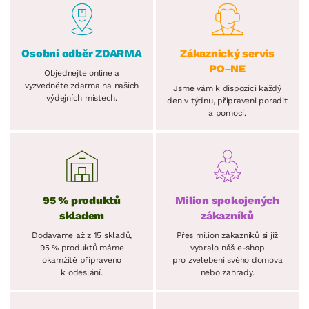
Osobní odběr ZDARMA
Zákaznický servis
PO–NE
Objednejte online a
vyzvedněte zdarma na našich
Jsme vám k dispozici každý
výdejních místech.
den v týdnu, připraveni poradit
a pomoci.
95 % produktů
Milion spokojených
skladem
zákazníků
Dodáváme až z 15 skladů,
Přes milion zákazníků si již
95 % produktů máme
vybralo náš e-shop
okamžitě připraveno
pro zvelebení svého domova
k odeslání.
nebo zahrady.