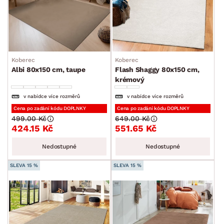
Koberec
Koberec
Albi 80x150 cm, taupe
Flash Shaggy 80x150 cm,
krémový
v nabídce více rozměrů
v nabídce více rozměrů
Cena po zadání kódu DOPLNKY
Cena po zadání kódu DOPLNKY
499.00 Kč
649.00 Kč
424.15 Kč
551.65 Kč
Nedostupné
Nedostupné
SLEVA 15 %
SLEVA 15 %