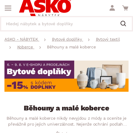
ASKO - NÁBYTEK
Bytové doplňky
Bytový textil
Koberce
Běhouny a malé koberce
Běhouny a malé koberce
Běhouny a malé koberce nikdy nevyjdou z módy a oceníte je
převážně pro jejich univerzálnost. Nejenže ochrání podlahy
před nečistotami a poškozením, ale také vnesou do menších