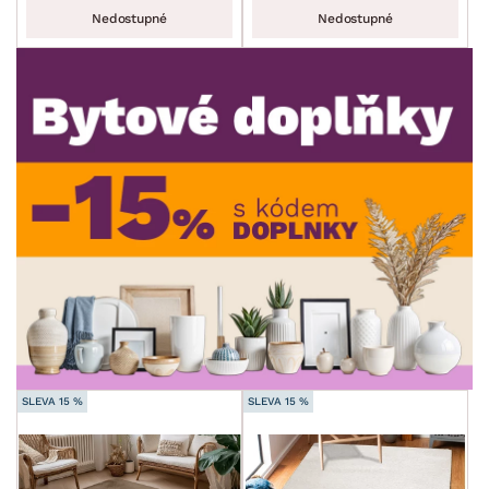
Nedostupné
Nedostupné
ROZMĚRY
STYL
min.
cm
max.
cm
MÍSTNOST
min.
cm
max.
cm
SKLADOVOST
min.
cm
max.
cm
SLEVA 15 %
SLEVA 15 %