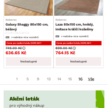
Koberec
Koberec
Galaxy Shaggy 80x150 cm,
Laza 80x150 cm, hnědý,
béžový
imitace králičí kožešiny
v nabídce více rozměrů
v nabídce více rozměrů
Cena po zadání kódu DOPLNKY
Cena po zadání kódu DOPLNKY
749.00 Kč
899.00 Kč
636.65 Kč
764.15 Kč
Nedostupné
Nedostupné
16
1
5
9
13
14
15
Vše
Akční leták
pro výhodný nákup