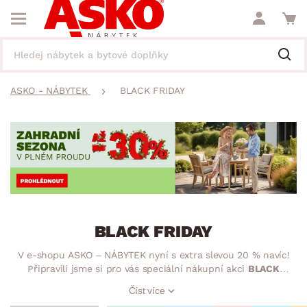
ASKO - NÁBYTEK
BLACK FRIDAY
BLACK FRIDAY
V e-shopu ASKO – NÁBYTEK nyní s extra slevou 20 % navíc!
Připravili jsme si pro vás speciální nákupní akci
BLACK
FRIDAY
– Sleva 20 % z prodejních cen se vám odečte
Číst více
v košíku, po zadání slevového kódu
BLACK
. Pořiďte si nábytek