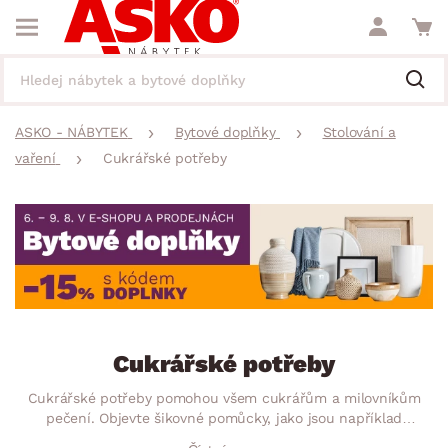
ASKO - NÁBYTEK
Bytové doplňky
Stolování a
vaření
Cukrářské potřeby
Cukrářské potřeby
Cukrářské potřeby pomohou všem cukrářům a milovníkům
pečení. Objevte šikovné pomůcky, jako jsou například
zdobičky, stěrky na těsto, košíčky na muffiny, formičky na