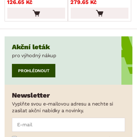
126.65 Kč
279.65 Kč
Příbory
Vařečky a naběračky
Jídelní servis
Sklenice a skleničky
Příslušenství ke kávě a čaji
Akční leták
pro výhodný nákup
Kuchyňské nože
Dózy
PROHLÉDNOUT
Džbány a karafy
Cukrářské potřeby
Newsletter
Zahradní doplňky
Vyplňte svou e-mailovou adresu a nechte si
Osvětlení
zasílat akční nabídky a novinky.
Ukládání a organizace
Drobné bytové doplňky