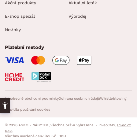
Akční produkty
Aktuální leták
E-shop speciál
Výprodej
Novinky
Platební metody
Všeobecné obchodní podmínky
Ochrana osobních údajů
Whistleblowing
Pravidla používání cookies
© 2026 ASKO - NÁBYTEK, všechna práva vyhrazena. - InveoCMS,
Inveo.cz
s.r.o.
Všechny uvedené ceny jsou vč. DPH.