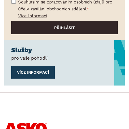
Souhlasím se zpracováním osobních údajů pro
Vánoce
účely zasílání obchodních sdělení.
Velikonoce
Více informací
Sedací soupravy a pohovky
Sestavy a stěny
Drobný nábytek
Spotřebiče
BARVA
Služby
pro vaše pohodlí
VÍCE INFORMACÍ
ROZMĚRY
MATERIÁL
min.
cm
max.
cm
MÍSTNOST
min.
cm
max.
cm
SKLADOVOST