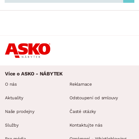
ROZMĚRY
MATERIÁL
min.
cm
max.
cm
FUNKCE
min.
cm
max.
cm
POVRCHOVÁ ÚPRAVA
Více o ASKO - NÁBYTEK
min.
cm
max.
cm
O nás
Reklamace
MÍSTNOST
Aktuality
Odstoupení od smlouvy
SKLADOVOST
Naše prodejny
Časté otázky
Služby
Kontaktujte nás
Pro média
Oznámení - Whistleblowing