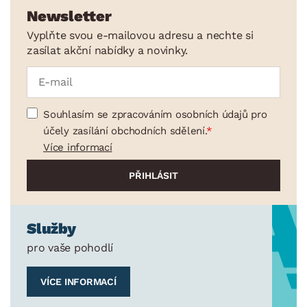
Stropní osvětlení
Newsletter
Vodní a lávové lampy
Vyplňte svou e-mailovou adresu a nechte si
zasílat akční nabídky a novinky.
Koupelnové osvětlení
Venkovní a solární lampy
Dětské osvětlení
Souhlasím se zpracováním osobních údajů pro
Příslušenství k osvětlení
účely zasílání obchodních sdělení.
Více informací
Ukládání a organizace
Drobné bytové doplňky
Vánoce
Velikonoce
Služby
Sedací soupravy a pohovky
Sestavy a stěny
Drobný nábytek
Spotřebiče
pro vaše pohodlí
BARVA
VÍCE INFORMACÍ