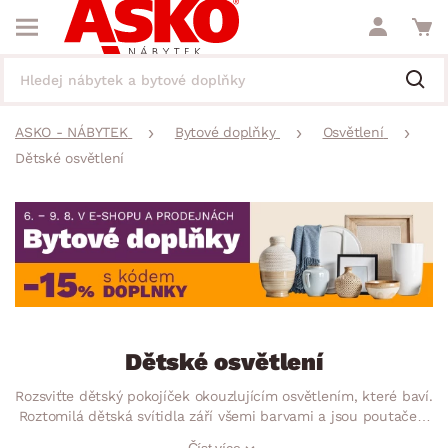
ASKO - NÁBYTEK
Bytové doplňky
Osvětlení
Dětské osvětlení
Dětské osvětlení
Rozsviťte dětský pokojíček okouzlujícím osvětlením, které baví.
Roztomilá dětská svítidla září všemi barvami a jsou poutačem
ve dne i v noci. Ať už to bude stropní osvětlení, světlo na zeď
Číst více