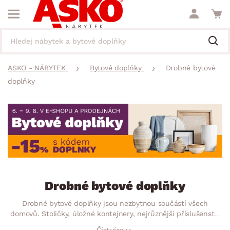
ASKO - NÁBYTEK
Bytové doplňky
Drobné bytové
doplňky
Drobné bytové doplňky
Drobné bytové doplňky jsou nezbytnou součástí všech
domovů. Stoličky, úložné kontejnery, nejrůznější příslušenství
do dětského pokoje zajistí dostatek úložného prostoru.
Číst více