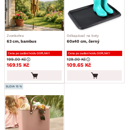
Zvonkohra
Odkapávač na boty
63 cm, bambus
60x40 cm, černý
Cena po zadání kódu DOPLNKY
Cena po zadání kódu DOPLNKY
199.00 Kč
129.00 Kč
169.15 Kč
109.65 Kč
SLEVA 15 %