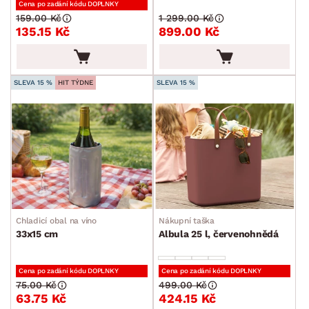
Cena po zadání kódu DOPLNKY
159.00 Kč
1 299.00 Kč
135.15 Kč
899.00 Kč
SLEVA 15 %
HIT TÝDNE
SLEVA 15 %
Chladicí obal na víno
Nákupní taška
33x15 cm
Albula 25 l, červenohnědá
Cena po zadání kódu DOPLNKY
Cena po zadání kódu DOPLNKY
75.00 Kč
499.00 Kč
63.75 Kč
424.15 Kč