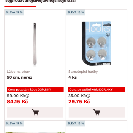
Nejprodávanější
Nejlevnější
Nejdražší
Bytový textil
SLEVA 15 %
SLEVA 15 %
Dekorace
Stolování a vaření
Zahradní doplňky
Osvětlení
Ukládání a organizace
Drobné bytové doplňky
Lžíce na obuv
Samolepicí háčky
Kuchyňské doplňky
50 cm, nerez
4 ks
Koupelnové doplňky
Cena po zadání kódu DOPLNKY
Cena po zadání kódu DOPLNKY
Kuchyňské příslušenství
99.00 Kč
35.00 Kč
84.15 Kč
29.75 Kč
Kancelářské příslušenství
Malířské potřeby
Ostatní bytové doplňky
SLEVA 15 %
SLEVA 15 %