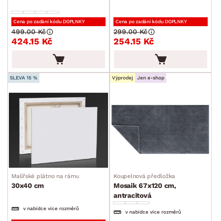
Cena po zadání kódu DOPLNKY
Cena po zadání kódu DOPLNKY
499.00 Kč
299.00 Kč
424.15 Kč
254.15 Kč
SLEVA 15 %
Výprodej
Jen e-shop
Malířské plátno na rámu
Koupelnová předložka
30x40 cm
Mosaik 67x120 cm,
antracitová
v nabídce více rozměrů
v nabídce více rozměrů