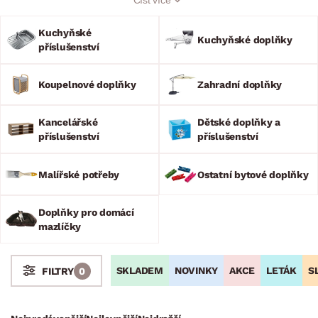
Koupelnové i kuchyňské doplňky v naší nabídce též najdete.
Zahradní doplňky v podobě slunečníků všech velikostí,
Kuchyňské
ohniště, polštářů na křesla i grilovacího náčiní se využije nejen
Kuchyňské doplňky
příslušenství
v letních dnech.
Koupelnové doplňky
Zahradní doplňky
Kancelářské
Dětské doplňky a
příslušenství
příslušenství
Malířské potřeby
Ostatní bytové doplňky
Doplňky pro domácí
mazlíčky
SKLADEM
NOVINKY
AKCE
LETÁK
S
FILTRY
0
Stoly a stolky
Křesla a sezení
Židle a lavice
Postele
Šatní skříně
Rošty
Matrace
Komody, skříňky a vitríny
Bytové doplňky