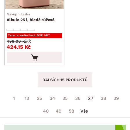
Nákupní taška
Albula 25 l, bledě růžová
Cena po zadání kódu DOPLNKY
499.00 Kč
424.15 Kč
DALŠÍCH 15 PRODUKTŮ
37
1
13
25
34
35
36
38
39
40
49
58
Vše