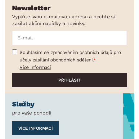
Kancelářské příslušenství
Newsletter
Malířské potřeby
Vyplňte svou e-mailovou adresu a nechte si
zasílat akční nabídky a novinky.
Ostatní bytové doplňky
Dětské doplňky a příslušenství
Doplňky pro domácí mazlíčky
Souhlasím se zpracováním osobních údajů pro
Vánoce
účely zasílání obchodních sdělení.
Více informací
Velikonoce
Sedací soupravy a pohovky
Sestavy a stěny
Drobný nábytek
Spotřebiče
BARVA
Služby
pro vaše pohodlí
VÍCE INFORMACÍ