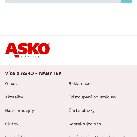
DEKOR
ROZMĚRY
MATERIÁL
min.
cm
max.
cm
FUNKCE
min.
cm
max.
cm
POVRCHOVÁ ÚPRAVA
Více o ASKO - NÁBYTEK
min.
cm
max.
cm
O nás
Reklamace
STYL
Aktuality
Odstoupení od smlouvy
MÍSTNOST
Naše prodejny
Časté otázky
SKLADOVOST
Služby
Kontaktujte nás