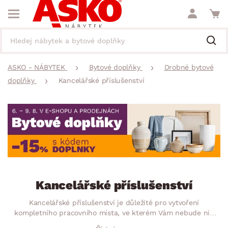
ASKO - NÁBYTEK
Bytové doplňky
Drobné bytové
doplňky
Kancelářské příslušenství
Kancelářské příslušenství
Kancelářské příslušenství je důležité pro vytvoření
kompletního pracovního místa, ve kterém Vám nebude nic
scházet. Pro přehlednost a pořádek budete potřebovat úložné