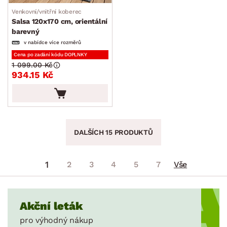
Venkovní/vnitřní koberec
Salsa 120x170 cm, orientální
barevný
v nabídce více rozměrů
Cena po zadání kódu DOPLNKY
1 099.00 Kč
934.15 Kč
DALŠÍCH 15 PRODUKTŮ
1
2
3
4
5
7
Vše
Akční leták
pro výhodný nákup