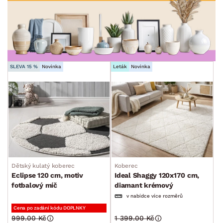
TVAR
min.
cm
max.
cm
STYL
min.
cm
max.
cm
MÍSTNOST
SLEVA 15 %
Novinka
Leták
Novinka
SKLADOVOST
Dětský kulatý koberec
Koberec
Eclipse 120 cm, motiv
Ideal Shaggy 120x170 cm,
fotbalový míč
diamant krémový
v nabídce více rozměrů
Cena po zadání kódu DOPLNKY
999.00 Kč
1 399.00 Kč