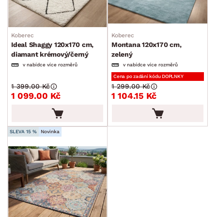
Koberec
Koberec
Ideal Shaggy 120x170 cm,
Montana 120x170 cm,
diamant krémový/černý
zelený
v nabídce více rozměrů
v nabídce více rozměrů
Cena po zadání kódu DOPLNKY
1 399.00 Kč
1 299.00 Kč
1 099.00 Kč
1 104.15 Kč
SLEVA 15 %
Novinka