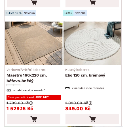
SLEVA 15 %
Novinka
Leták
Novinka
Venkovní/vnitřní koberec
Kulatý koberec
Maestro 160x220 cm,
Elio 120 cm, krémový
béžovo-hnědý
v nabídce více rozměrů
v nabídce více rozměrů
Cena po zadání kódu DOPLNKY
1 799.00 Kč
1 099.00 Kč
1 529.15 Kč
849.00 Kč