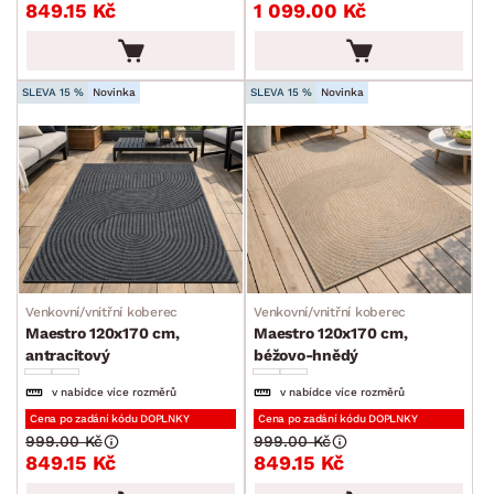
849.15 Kč
1 099.00 Kč
SLEVA 15 %
Novinka
SLEVA 15 %
Novinka
Venkovní/vnitřní koberec
Venkovní/vnitřní koberec
Maestro 120x170 cm,
Maestro 120x170 cm,
antracitový
béžovo-hnědý
v nabídce více rozměrů
v nabídce více rozměrů
Cena po zadání kódu DOPLNKY
Cena po zadání kódu DOPLNKY
999.00 Kč
999.00 Kč
849.15 Kč
849.15 Kč