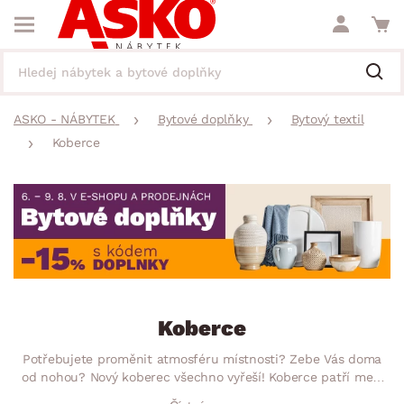
ASKO - NÁBYTEK
Bytové doplňky
Bytový textil
Koberce
Koberce
Potřebujete proměnit atmosféru místnosti? Zebe Vás doma
od nohou? Nový koberec všechno vyřeší! Koberce patří mezi
nepostradatelný doplněk k sedací soupravě, pohovce, posteli