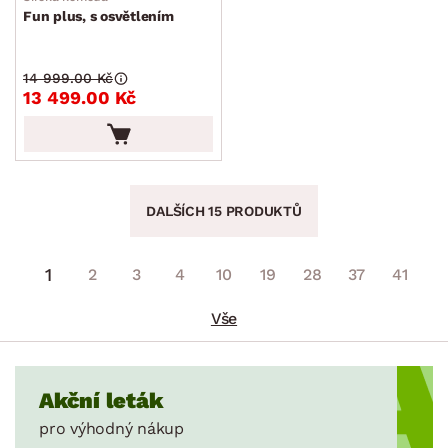
Fun plus, s osvětlením
14 999.00 Kč
13 499.00 Kč
DALŠÍCH 15 PRODUKTŮ
1
2
3
4
10
19
28
37
41
Vše
Akční leták
pro výhodný nákup