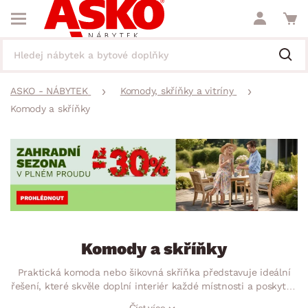
ASKO - NÁBYTEK
Komody, skříňky a vitríny
Komody a skříňky
Komody a skříňky
Praktická komoda nebo šikovná skříňka představuje ideální
řešení, které skvěle doplní interiér každé místnosti a poskytne
vám dostatek úložného prostoru. Ať už hledáte prostornou
Číst více