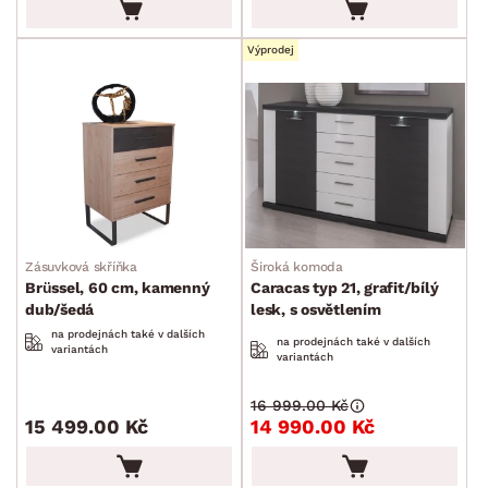
Výprodej
Zásuvková skříňka
Široká komoda
Brüssel, 60 cm, kamenný
Caracas typ 21, grafit/bílý
dub/šedá
lesk, s osvětlením
na prodejnách také v dalších
na prodejnách také v dalších
variantách
variantách
16 999.00 Kč
15 499.00 Kč
14 990.00 Kč