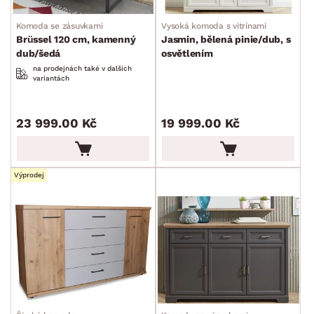
Šuplíkové komody
Komoda se zásuvkami
Vysoká komoda s vitrínami
Dvířkové komody
Brüssel 120 cm, kamenný
Jasmin, bělená pinie/dub, s
dub/šedá
osvětlením
Kombinované komody
na prodejnách také v dalších
variantách
Peřiňáky
Úložné kontejnery
23 999.00 Kč
19 999.00 Kč
Přebalovací pulty
Bytové doplňky
Sedací soupravy a pohovky
Sestavy a stěny
Drobný nábytek
Spotřebiče
BARVA
Výprodej
DEKOR
ROZMĚRY