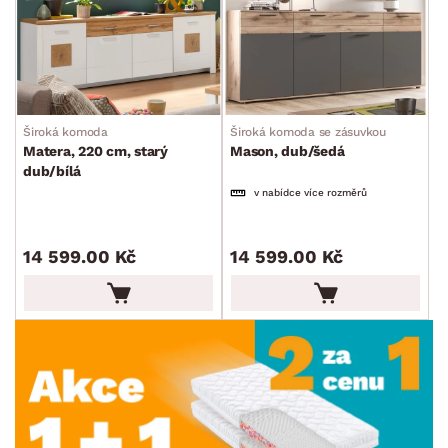
Široká komoda
Široká komoda se zásuvkou
Matera, 220 cm, starý
Mason, dub/šedá
dub/bílá
v nabídce více rozměrů
14 599.00 Kč
14 599.00 Kč