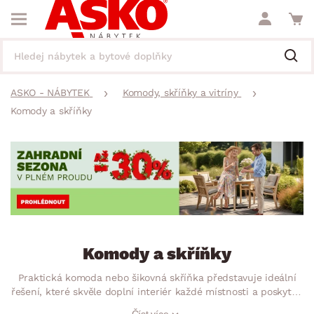
ASKO - NÁBYTEK
Komody, skříňky a vitríny
Komody a skříňky
Komody a skříňky
Praktická komoda nebo šikovná skříňka představuje ideální
řešení, které skvěle doplní interiér každé místnosti a poskytne
vám dostatek úložného prostoru. Ať už hledáte prostornou
Číst více