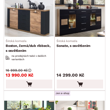
Široká komoda
Široká komoda
Boston, černá/dub ribbeck,
Sonate, s osvětlením
s osvětlením
na prodejnách také v dalších
variantách
16 999.00 Kč
13 990.00 Kč
14 299.00 Kč
Jen e-shop