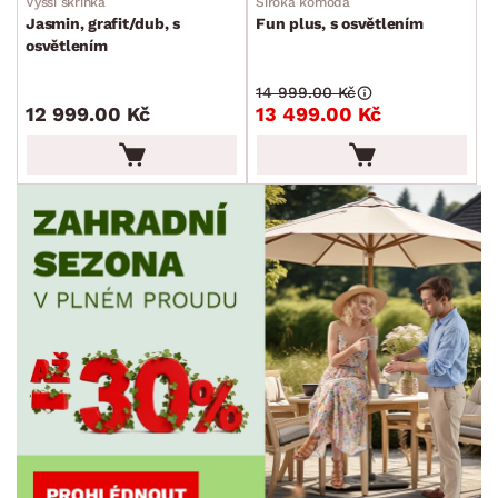
Vyšší skříňka
Široká komoda
Jasmin, grafit/dub, s
Fun plus, s osvětlením
MATERIÁL
osvětlením
min.
cm
max.
cm
14 999.00 Kč
FUNKCE
12 999.00 Kč
13 499.00 Kč
min.
cm
max.
cm
POVRCHOVÁ ÚPRAVA
min.
cm
max.
cm
STYL
MÍSTNOST
ZNAČKA
SKLADOVOST