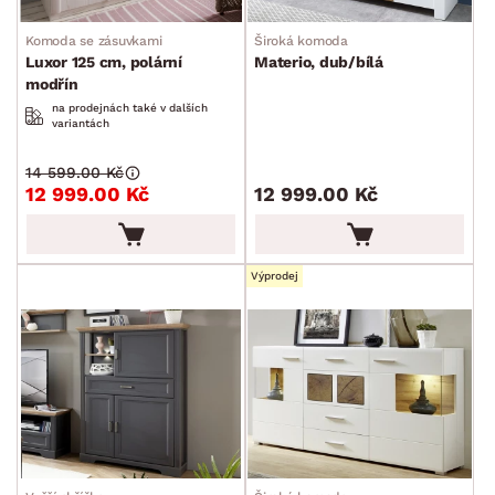
Šuplíkové komody
Komoda se zásuvkami
Široká komoda
Dvířkové komody
Luxor 125 cm, polární
Materio, dub/bílá
modřín
Kombinované komody
na prodejnách také v dalších
variantách
Peřiňáky
14 599.00 Kč
Úložné kontejnery
12 999.00 Kč
12 999.00 Kč
Přebalovací pulty
Bytové doplňky
Sedací soupravy a pohovky
Sestavy a stěny
Drobný nábytek
Spotřebiče
BARVA
Výprodej
DEKOR
ROZMĚRY