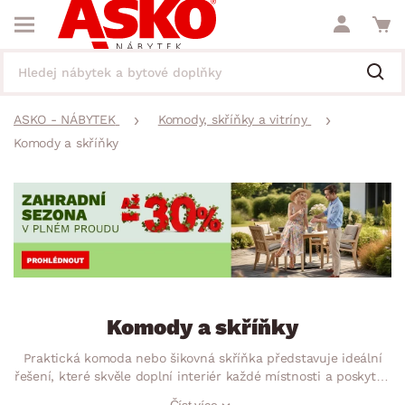
ASKO - NÁBYTEK
Komody, skříňky a vitríny
Komody a skříňky
Komody a skříňky
Praktická komoda nebo šikovná skříňka představuje ideální
řešení, které skvěle doplní interiér každé místnosti a poskytne
vám dostatek úložného prostoru. Ať už hledáte prostornou
Číst více