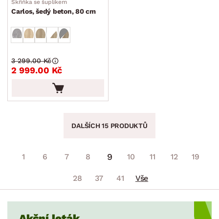
Skříňka se šuplíkem
Carlos, šedý beton, 80 cm
3 299.00 Kč
2 999.00 Kč
DALŠÍCH 15 PRODUKTŮ
9
1
6
7
8
10
11
12
19
28
37
41
Vše
Akční leták