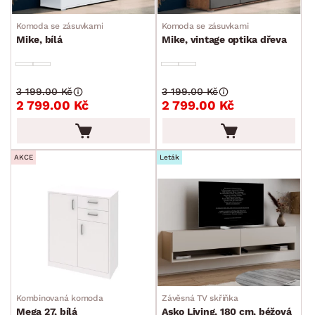
Šuplíkové komody
Komoda se zásuvkami
Komoda se zásuvkami
Dvířkové komody
Mike, bílá
Mike, vintage optika dřeva
Kombinované komody
Peřiňáky
3 199.00 Kč
3 199.00 Kč
2 799.00 Kč
2 799.00 Kč
Úložné kontejnery
Přebalovací pulty
Bytové doplňky
Sedací soupravy a pohovky
Sestavy a stěny
Drobný nábytek
Spotřebiče
AKCE
Leták
BARVA
DEKOR
Kombinovaná komoda
Závěsná TV skříňka
ROZMĚRY
Mega 27, bílá
Asko Living, 180 cm, béžová