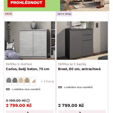
AKCE
Jen e-shop
Skříňka 2-dveřová
Skříňka se 2 šuplíky
Carlos, šedý beton, 75 cm
Brest, 80 cm, antracitová
+ 3 barvy
v nabídce více rozměrů
v nabídce více rozměrů
3 199.00 Kč
2 799.00 Kč
2 799.00 Kč