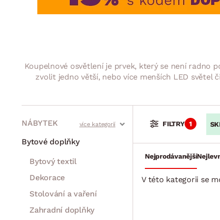
Jídelna
BYTOVÝ TEXTIL
STOLOVÁNÍ A VAŘE
Koupelnové ses
Dětský pokoj
Přikrývky
Jídelní servis
Jídelní sesta
Polštáře
Předsíň, šatna a chodba
Příbory
Zahradní sest
Koberce
Hrnce
Kuchyně
Koupelnové osvětlení je prvek, který se není radno p
Závěsy a žaluzie
Pánve
Koupelna
zvolit jedno větší, nebo více menších LED světel či
Zobrazit vše
Zobrazit vše
Zahrada
VELIKONOCE
Domácnost
NÁBYTEK
FILTRY
1
SK
Stoly a stolky
Křesla a sezení
Židle a lavice
Postele
Šatní skříně
Rošty
Matrace
Komody, skříňky a vitríny
Bytové doplňky
Nejprodávanější
Nejlevn
Bytový textil
Dekorace
V této kategorii se 
Stolování a vaření
Zahradní doplňky