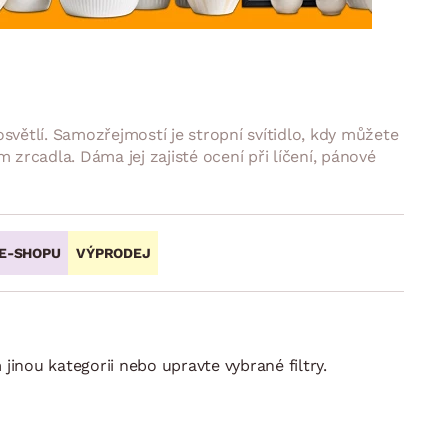
DOPLŇKY
VÁNOCE
ahradní doplňky
ahradní sestavy
světlí. Samozřejmostí je stropní svítidlo, kdy můžete
m zrcadla. Dáma jej zajisté ocení při líčení, pánové
 E-SHOPU
VÝPRODEJ
inou kategorii nebo upravte vybrané filtry.