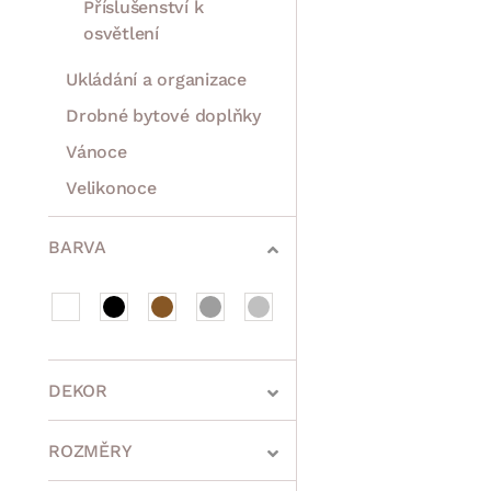
Příslušenství k
osvětlení
Ukládání a organizace
Drobné bytové doplňky
Vánoce
Velikonoce
Sedací soupravy a pohovky
Sestavy a stěny
Drobný nábytek
Spotřebiče
BARVA
DEKOR
ROZMĚRY