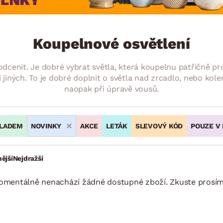
NÍ
DOMÁCÍ SPOTŘEBIČE
ZAHRADNÍ 
tavy
Z
vy
Z
Koupelnové osvětlení
avy
odcenit. Je dobré vybrat světla, která koupelnu patřičně pro
 jiných. To je dobré doplnit o světla nad zrcadlo, nebo kole
naopak při úpravě vousů.
LADEM
NOVINKY
AKCE
LETÁK
SLEVOVÝ KÓD
POUZE V
ější
Nejdražší
momentálně nenachází žádné dostupné zboží. Zkuste prosím j