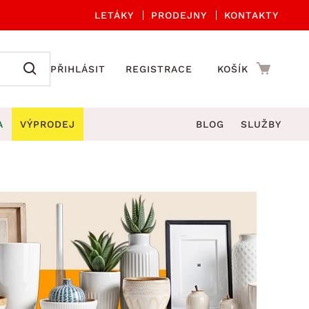
LETÁKY
PRODEJNY
KONTAKTY
PŘIHLÁSIT
REGISTRACE
KOŠÍK
A
VÝPRODEJ
BLOG
SLUŽBY
A ORGANIZACE
Zahradní sety
DROBNÉ BYTOVÉ DOPLŇKY
če
Kuchyňské příslušenství
adní židle a křesla
štníky
Kuchyňské doplňky
ahradní lavice
viny
Koupelnové doplňky
Zahradní stoly
lečení
Zahradní doplňky
hradní houpačky
Zobrazit vše
ahradní lehátka