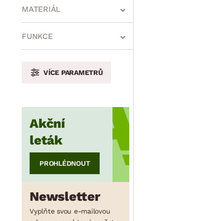
MATERIÁL
min.
cm
max.
cm
FUNKCE
VÍCE PARAMETRŮ
min.
cm
max.
cm
Akční
min.
cm
max.
cm
leták
PROHLÉDNOUT
Newsletter
Vyplňte svou e-mailovou