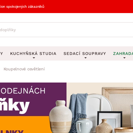
lion spokojených zákazníků
VY
KUCHYŇSKÁ STUDIA
SEDACÍ SOUPRAVY
ZAHRAD
Koupelnové osvětlení
vy
DEKORACE
Sedací soupravy do U
UKLÁDÁNÍ 
y
Obrazy
Věšáky na klí
avy
Rohové sedací soupravy
Zahr
Zrcadla
Stojany na de
tavy
Sedací soupravy 3-2-1
Z
la
Hodiny
Stojany na no
avy
Sedací soupravy na míru
Vázy
Stojany na ob
vy
Za
Zobrazit vše
Zobrazit vše
avy
Z