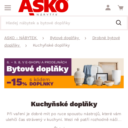
ASKO - NÁBYTEK
Bytové doplňky
Drobné bytové
doplňky
Kuchyňské doplňky
Kuchyňské doplňky
Při vaření je dobré mít po ruce spoustu nástrojů, které vám
ulehčí čas strávený v kuchyni. Mezi ně patří rozhodně náčiní,
kterým pokrmy připravíte. Nejrůznější sady nožů, vařečky,