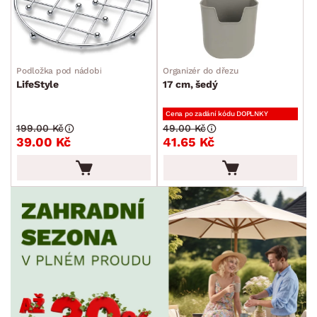
Podložka pod nádobí
Organizér do dřezu
LifeStyle
17 cm, šedý
Cena po zadání kódu DOPLNKY
199.00 Kč
49.00 Kč
39.00 Kč
41.65 Kč