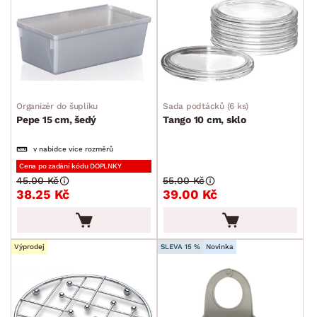
Organizér do šuplíku
Sada podtácků (6 ks)
Pepe 15 cm, šedý
Tango 10 cm, sklo
v nabídce více rozměrů
Cena po zadání kódu DOPLNKY
45.00 Kč
55.00 Kč
38.25 Kč
39.00 Kč
Výprodej
SLEVA 15 %
Novinka