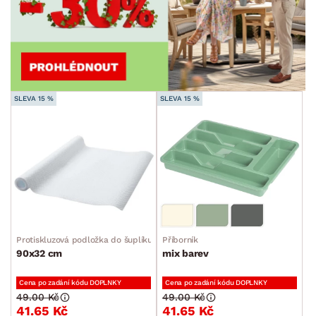
SLEVA 15 %
SLEVA 15 %
Protiskluzová podložka do šuplíku
Příborník
90x32 cm
mix barev
Cena po zadání kódu DOPLNKY
Cena po zadání kódu DOPLNKY
49.00 Kč
49.00 Kč
41.65 Kč
41.65 Kč