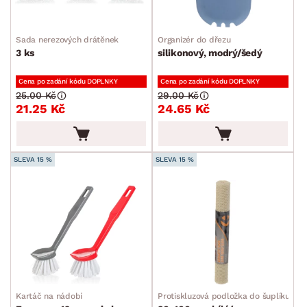
Drobné bytové doplňky
Sada nerezových drátěnek
Organizér do dřezu
Kuchyňské doplňky
3 ks
silikonový, modrý/šedý
Ostatní kuchyňské doplňky
Cena po zadání kódu DOPLNKY
Cena po zadání kódu DOPLNKY
25.00 Kč
29.00 Kč
Držáky, regály, háčky a tyče
21.25 Kč
24.65 Kč
Koupelnové doplňky
Kuchyňské příslušenství
SLEVA 15 %
SLEVA 15 %
Kancelářské příslušenství
Malířské potřeby
Ostatní bytové doplňky
Dětské doplňky a příslušenství
Doplňky pro domácí mazlíčky
Vánoce
Kartáč na nádobí
Protiskluzová podložka do šuplíku