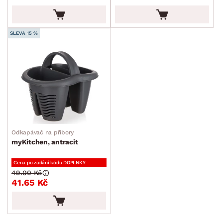
SLEVA 15 %
Odkapávač na příbory
myKitchen, antracit
Cena po zadání kódu DOPLNKY
49.00 Kč
41.65 Kč