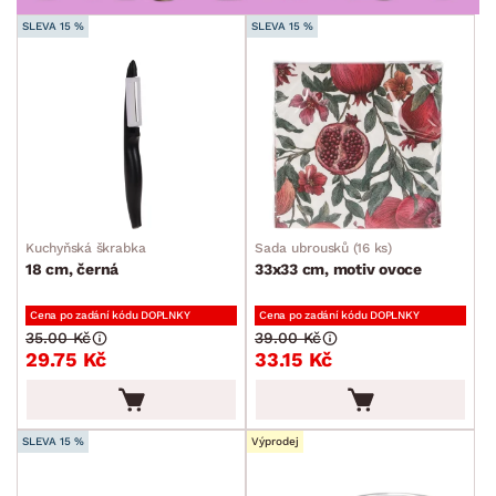
POVRCHOVÁ ÚPRAVA
SLEVA 15 %
SLEVA 15 %
min.
cm
max.
cm
STYL
MÍSTNOST
ZNAČKA
Kuchyňská škrabka
Sada ubrousků (16 ks)
SKLADOVOST
18 cm, černá
33x33 cm, motiv ovoce
Cena po zadání kódu DOPLNKY
Cena po zadání kódu DOPLNKY
35.00 Kč
39.00 Kč
29.75 Kč
33.15 Kč
SLEVA 15 %
Výprodej