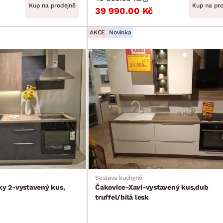
Kup na prodejně
Kup na pr
39 990.00 Kč
AKCE
Novinka
Sestava kuchyně
iky 2-vystavený kus,
Čakovice-Xavi-vystavený kus,dub
truffel/bílá lesk