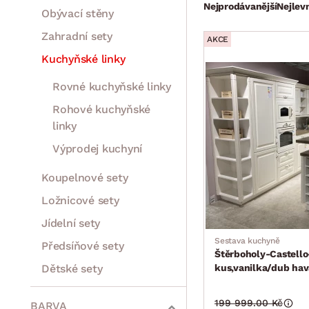
Nejprodávanější
Nejlevn
Obývací stěny
Zahradní sety
AKCE
Kuchyňské linky
Rovné kuchyňské linky
Rohové kuchyňské
linky
Výprodej kuchyní
Koupelnové sety
Ložnicové sety
Jídelní sety
Sestava kuchyně
Předsíňové sety
Štěrboholy-Castell
Dětské sety
kus,vanilka/dub ha
Drobný nábytek
Spotřebiče
199 999.00 Kč
BARVA