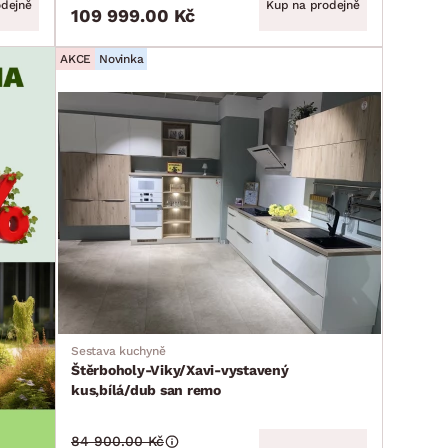
odejně
Kup na prodejně
109 999.00 Kč
AKCE
Novinka
Sestava kuchyně
Štěrboholy-Viky/Xavi-vystavený
kus,bílá/dub san remo
84 900.00 Kč