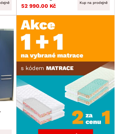
odejně
Kup na prodejně
52 990.00 Kč
ý