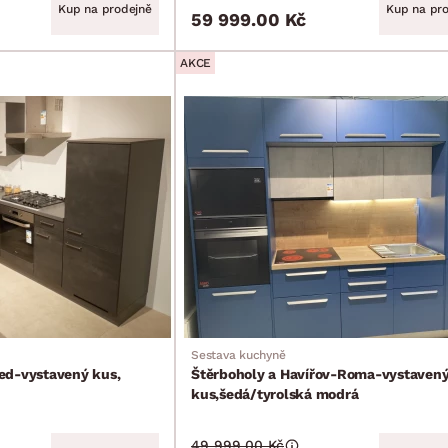
Kup na prodejně
Kup na pr
59 999.00 Kč
AKCE
Sestava kuchyně
ed-vystavený kus,
Štěrboholy a Havířov-Roma-vystaven
kus,šedá/tyrolská modrá
49 999.00 Kč