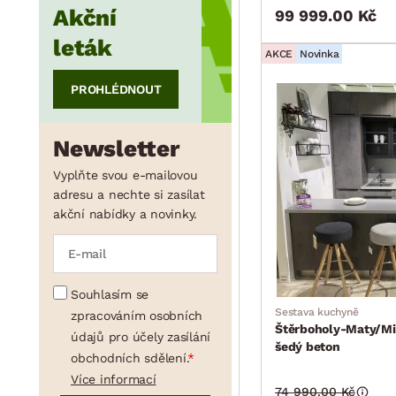
Akční
99 999.00 Kč
min.
cm
max.
cm
leták
AKCE
Novinka
PROHLÉDNOUT
Newsletter
Vyplňte svou e-mailovou
adresu a nechte si zasílat
akční nabídky a novinky.
Souhlasím se
Sestava kuchyně
zpracováním osobních
Štěrboholy-Maty/Mi
údajů pro účely zasílání
šedý beton
obchodních sdělení.
Více informací
74 990.00 Kč