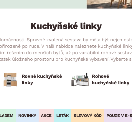
NÍ
DOMÁCÍ SPOTŘEBIČE
ZAHRADNÍ 
tavy
Z
vy
Z
Kuchyňské linky
avy
domácnosti. Správně zvolená sestava by měla být nejen est
přirozeně po ruce. V naší nabídce naleznete kuchyňské li
ím řešením do menších bytů, až po variabilní rohové sestav
statek úložného prostoru pro kuchyňské vybavení. Vyberte s
Rovné kuchyňské
Rohové
linky
kuchyňské linky
LADEM
NOVINKY
AKCE
LETÁK
SLEVOVÝ KÓD
POUZE V E-