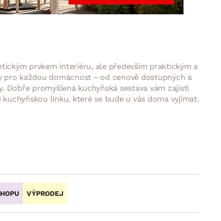
DOPLŇKY
VÁNOCE
ahradní doplňky
ahradní sestavy
etickým prvkem interiéru, ale především praktickým a
nky pro každou domácnost – od cenově dostupných a
y. Dobře promyšlená kuchyňská sestava vám zajistí
i kuchyňskou linku, které se bude u vás doma vyjímat.
SHOPU
VÝPRODEJ