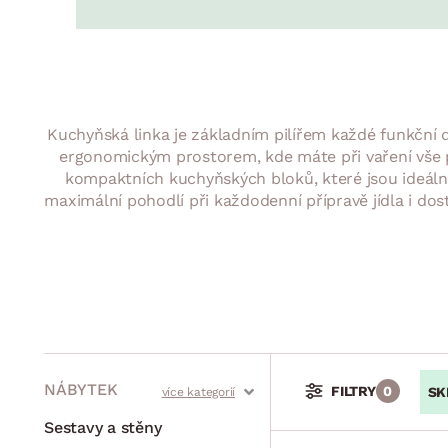
Jídelna
BYTOVÝ TEXTIL
STOLOVÁNÍ A VAŘE
Koupelnové ses
Dětský pokoj
Přikrývky
Jídelní servis
Jídelní sesta
Polštáře
Předsíň, šatna a chodba
Příbory
Zahradní sest
Koberce
Hrnce
Kuchyně
Kuchyňská linka je základním pilířem každé funkční 
Závěsy a žaluzie
Pánve
Koupelna
ergonomickým prostorem, kde máte při vaření vše 
kompaktních kuchyňských bloků, které jsou ideáln
Zobrazit vše
Zobrazit vše
Zahrada
maximální pohodlí při každodenní přípravě jídla i do
VELIKONOCE
Domácnost
NÁBYTEK
FILTRY
0
SK
Stoly a stolky
Křesla a sezení
Židle a lavice
Postele
Šatní skříně
Rošty
Matrace
Komody, skříňky a vitríny
Bytové doplňky
Sedací soupravy a pohovky
Sestavy a stěny