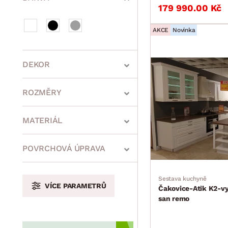
179 990.00 Kč
AKCE
Novinka
DEKOR
ROZMĚRY
MATERIÁL
min.
cm
max.
cm
POVRCHOVÁ ÚPRAVA
Sestava kuchyně
VÍCE PARAMETRŮ
Čakovice-Atik K2-vy
min.
cm
max.
cm
san remo