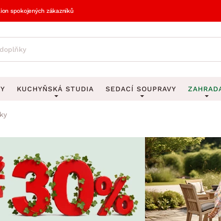
lion spokojených zákazníků
VY
KUCHYŇSKÁ STUDIA
SEDACÍ SOUPRAVY
ZAHRAD
ky
vy
DEKORACE
Sedací soupravy do U
UKLÁDÁNÍ 
y
Obrazy
Věšáky na klí
avy
Rohové sedací soupravy
Zahr
Zrcadla
Stojany na de
tavy
Sedací soupravy 3-2-1
Z
la
Hodiny
Stojany na no
avy
Sedací soupravy na míru
Vázy
Stojany na ob
vy
Za
Zobrazit vše
Zobrazit vše
avy
Z