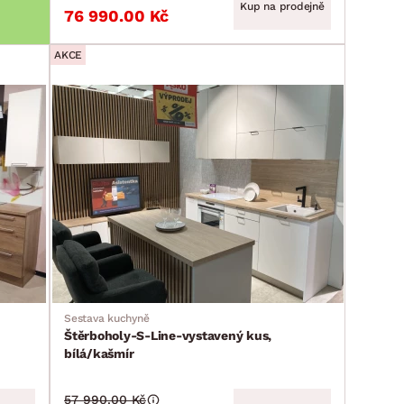
Kup na prodejně
76 990.00 Kč
AKCE
Sestava kuchyně
Štěrboholy-S-Line-vystavený kus,
bílá/kašmír
57 990.00 Kč