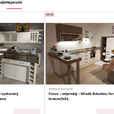
ější
Nejdražší
AKCE
Sestava kuchyně
o-vystavený
Focus - odprodej - Mladá Boleslav, fer
vana
bronze/bílá