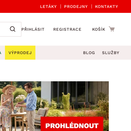
LETÁKY
PRODEJNY
KONTAKTY
PŘIHLÁSIT
REGISTRACE
KOŠÍK
A
VÝPRODEJ
BLOG
SLUŽBY
A ORGANIZACE
Zahradní sety
DROBNÉ BYTOVÉ DOPLŇKY
če
Kuchyňské příslušenství
adní židle a křesla
štníky
Kuchyňské doplňky
ahradní lavice
viny
Koupelnové doplňky
Zahradní stoly
lečení
Zahradní doplňky
hradní houpačky
Zobrazit vše
ahradní lehátka