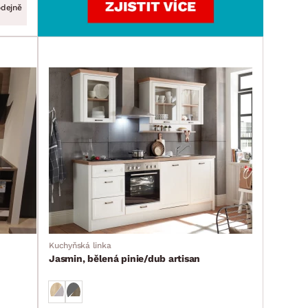
odejně
Kuchyňská linka
Jasmin, bělená pinie/dub artisan