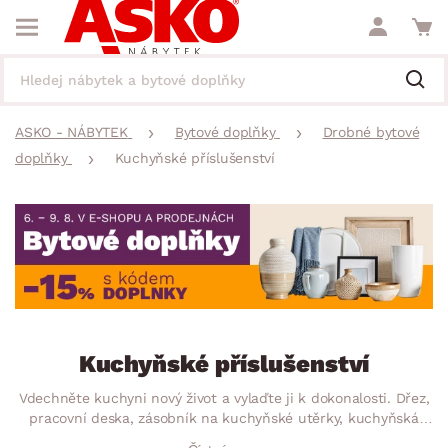
ASKO - NÁBYTEK
Bytové doplňky
Drobné bytové
doplňky
Kuchyňské příslušenství
Kuchyňské příslušenství
Vdechněte kuchyni nový život a vylaďte ji k dokonalosti. Dřez,
pracovní deska, zásobník na kuchyňské utěrky, kuchyňská
rohová polička, závěsná tyč, připevňovací držák na hrníčky –