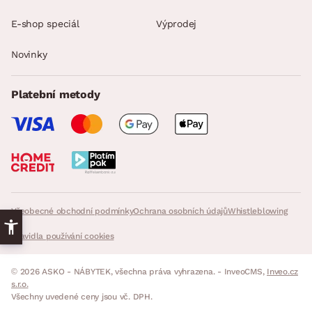
E-shop speciál
Výprodej
Novinky
Platební metody
Všeobecné obchodní podmínky
Ochrana osobních údajů
Whistleblowing
Pravidla používání cookies
© 2026 ASKO - NÁBYTEK, všechna práva vyhrazena. - InveoCMS,
Inveo.cz
s.r.o.
Všechny uvedené ceny jsou vč. DPH.