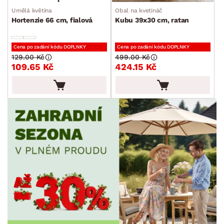
Umělá květina
Obal na kvetináč
Hortenzie 66 cm, fialová
Kubu 39x30 cm, ratan
Cena po zadání kódu DOPLNKY
Cena po zadání kódu DOPLNKY
129.00 Kč
499.00 Kč
109.65 Kč
424.15 Kč