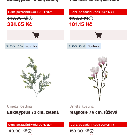
Vázy
Cena po zadání kódu DOPLNKY
Cena po zadání kódu DOPLNKY
Květiny a květináče
449.00 Kč
119.00 Kč
381.65 Kč
101.15 Kč
Květiny
Květináče a doplňky
SLEVA 15 %
Novinka
SLEVA 15 %
Novinka
Vůně do bytu
Stolování a vaření
Zahradní doplňky
Osvětlení
Ukládání a organizace
Drobné bytové doplňky
Umělá rostlina
Umělá květina
Eukalyptus 73 cm, zelená
Magnolie 76 cm, růžová
Vánoce
Velikonoce
Cena po zadání kódu DOPLNKY
Cena po zadání kódu DOPLNKY
149.00 Kč
159.00 Kč
Sedací soupravy a pohovky
Sestavy a stěny
Drobný nábytek
Spotřebiče