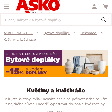
ASKO - NÁBYTEK
Bytové doplňky
Dekorace
Květiny a květináče
Květiny a květináče
Milujete květiny, avšak nemáte čas o ně pečovat nebo se Vám
z nějakého důvodu nedaří vypěstovat dokonalé živé rostliny?
Nezoufejte! Našim umělým květinám se bude dařit v každé
Číst více