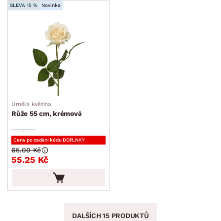
SLEVA 15 %
Novinka
Umělá květina
Růže 55 cm, krémová
Cena po zadání kódu DOPLNKY
65.00 Kč
55.25 Kč
DALŠÍCH 15 PRODUKTŮ