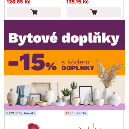
126.65 Kč
135.15 Kč
BARVA
ROZMĚRY
MATERIÁL
min.
cm
max.
cm
POVRCHOVÁ ÚPRAVA
min.
cm
max.
cm
MÍSTNOST
min.
cm
max.
cm
SLEVA 15 %
Novinka
AKCE
Novinka
SKLADOVOST