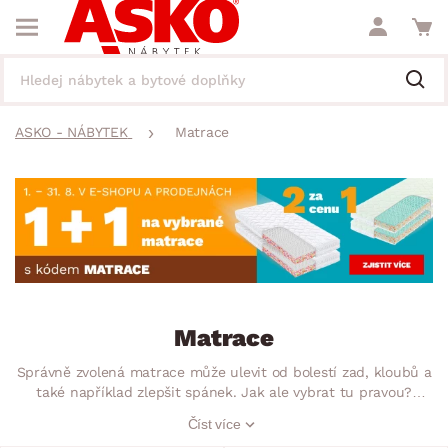
ASKO - NÁBYTEK
Matrace
Matrace
Správně zvolená matrace může ulevit od bolestí zad, kloubů a
také například zlepšit spánek. Jak ale vybrat tu pravou?
U nás je jedno, zda sháníte matrace 90×200, 150×200 nebo
Číst více
třeba 180×200, proto vybírejte podle dalších důležitých