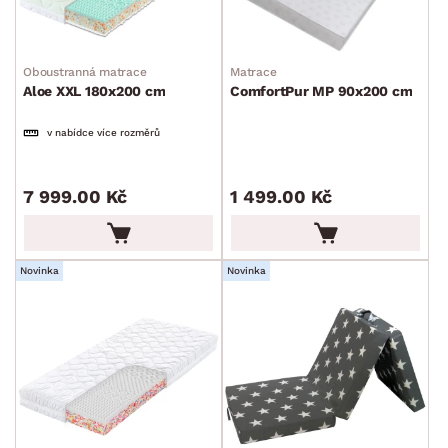
Toppery a chrániče
Komody, skříňky a vitríny
Bytové doplňky
Sedací soupravy a pohovky
Sestavy a stěny
Drobný nábytek
Spotřebiče
Oboustranná matrace
Matrace
BARVA
Aloe XXL 180x200 cm
ComfortPur MP 90x200 cm
v nabídce více rozměrů
7 999.00 Kč
1 499.00 Kč
ROZMĚRY
MATERIÁL
Novinka
Novinka
min.
cm
max.
cm
FUNKCE
min.
cm
max.
cm
MÍSTNOST
min.
cm
max.
cm
ZNAČKA
min.
cm
max.
cm