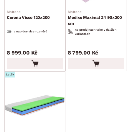
Matrace
Matrace
Corona Visco 120x200
Medixo Maximal 24 90x200
cm
na prodejnách také v dalších
v nabídce více rozměrů
variantách
8 999.00 Kč
8 799.00 Kč
Leták