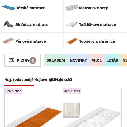
parametrů: tvrdosti, materiálu, nosnosti a v neposlední řadě
podle její životnosti. A proč výběr matrace nepodceňovat?
Dětské matrace
Matracové sety
Protože Váš spánek za to přeci stojí.
Skládací matrace
Taštičkové matrace
Pěnové matrace
Toppery a chrániče
SKLADEM
NOVINKY
AKCE
LETÁK
S
FILTRY
0
Stoly a stolky
Křesla a sezení
Židle a lavice
Postele
Šatní skříně
Rošty
Matrace
Nejprodávanější
Nejlevnější
Nejdražší
Dětské matrace
Jen e-shop
Jen e-shop
Matracové sety
Skládací matrace
Taštičkové matrace
Pěnové matrace