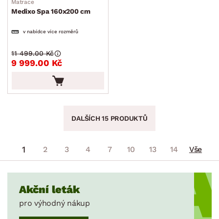
Matrace
Medixo Spa 160x200 cm
v nabídce více rozměrů
11 499.00 Kč
9 999.00 Kč
DALŠÍCH 15 PRODUKTŮ
1
2
3
4
7
10
13
14
Vše
Akční leták
pro výhodný nákup