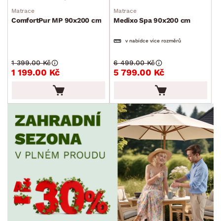
Matrace
Matrace
PRODLOUŽENÁ ZÁRUKA
ComfortPur MP 90x200 cm
Medixo Spa 90x200 cm
min.
cm
max.
cm
v nabídce více rozměrů
ZDRAVOTNÍ MATRACE
1 399.00 Kč
6 499.00 Kč
1 199.00 Kč
5 799.00 Kč
SKLADOVOST