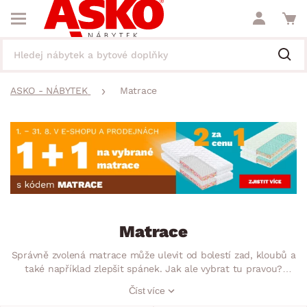
ASKO - NÁBYTEK
Matrace
Matrace
Správně zvolená matrace může ulevit od bolestí zad, kloubů a
také například zlepšit spánek. Jak ale vybrat tu pravou?
U nás je jedno, zda sháníte matrace 90×200, 150×200 nebo
Číst více
třeba 180×200, proto vybírejte podle dalších důležitých