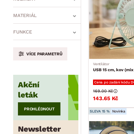
MATERIÁL
min.
cm
max.
cm
FUNKCE
VÍCE PARAMETRŮ
min.
cm
max.
cm
Ventilátor
USB 15 cm, kov (mix
Akční
Cena po zadání kódu 
min.
cm
max.
cm
169.00 Kč
leták
143.65 Kč
PROHLÉDNOUT
SLEVA 15 %
Novinka
Newsletter