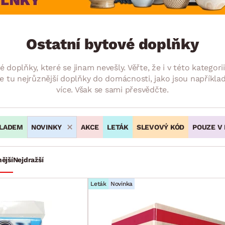
NÍ
DOMÁCÍ SPOTŘEBIČE
ZAHRADNÍ 
tavy
Z
vy
Z
Ostatní bytové doplňky
avy
é doplňky, které se jinam nevešly. Věřte, že i v této katego
u nejrůznější doplňky do domácnosti, jako jsou například
více. Však se sami přesvědčte.
LADEM
NOVINKY
AKCE
LETÁK
SLEVOVÝ KÓD
POUZE V
ější
Nejdražší
Leták
Novinka