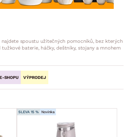
DOPLŇKY
VÁNOCE
ahradní doplňky
ahradní sestavy
rii najdete spoustu užitečných pomocníků, bez kterých
 tužkové baterie, háčky, deštníky, stojany a mnohem
 E-SHOPU
VÝPRODEJ
SLEVA 15 %
Novinka