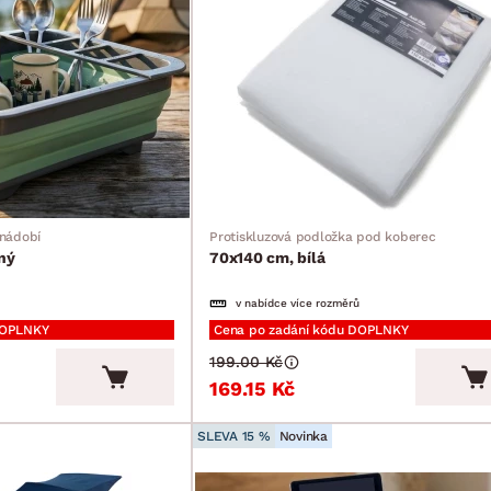
nádobí
Protiskluzová podložka pod koberec
ný
70x140 cm, bílá
v nabídce více rozměrů
DOPLNKY
Cena po zadání kódu DOPLNKY
199.00 Kč
169.15 Kč
SLEVA 15 %
Novinka