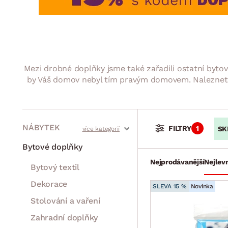
Jídelna
BYTOVÝ TEXTIL
STOLOVÁNÍ A VAŘE
Koupelnové ses
Dětský pokoj
Přikrývky
Jídelní servis
Jídelní sesta
Polštáře
Předsíň, šatna a chodba
Příbory
Zahradní sest
Koberce
Hrnce
Kuchyně
Mezi drobné doplňky jsme také zařadili ostatní bytov
Závěsy a žaluzie
Pánve
Koupelna
by Váš domov nebyl tím pravým domovem. Naleznete t
Zobrazit vše
Zobrazit vše
Zahrada
VELIKONOCE
Domácnost
NÁBYTEK
FILTRY
1
SK
Stoly a stolky
Křesla a sezení
Židle a lavice
Postele
Šatní skříně
Rošty
Matrace
Komody, skříňky a vitríny
Bytové doplňky
Nejprodávanější
Nejlevn
Bytový textil
Dekorace
SLEVA 15 %
Novinka
Stolování a vaření
Zahradní doplňky