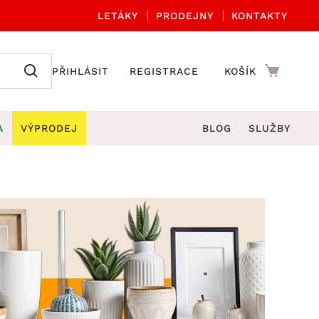
LETÁKY
PRODEJNY
KONTAKTY
PŘIHLÁSIT
REGISTRACE
KOŠÍK
A
VÝPRODEJ
BLOG
SLUŽBY
A ORGANIZACE
Zahradní sety
DROBNÉ BYTOVÉ DOPLŇKY
če
Kuchyňské příslušenství
adní židle a křesla
štníky
Kuchyňské doplňky
ahradní lavice
viny
Koupelnové doplňky
Zahradní stoly
lečení
Zahradní doplňky
hradní houpačky
Zobrazit vše
ahradní lehátka