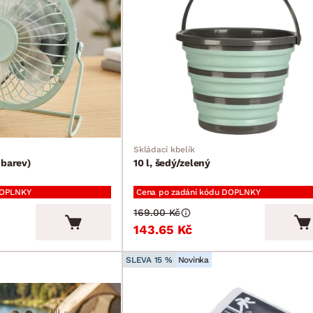
Skládací kbelík
 barev)
10 l, šedý/zelený
DOPLNKY
Cena po zadání kódu DOPLNKY
169.00 Kč
143.65 Kč
SLEVA 15 %
Novinka