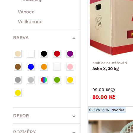
Vánoce
Velikonoce
Sedací soupravy a pohovky
Sestavy a stěny
Drobný nábytek
Spotřebiče
BARVA
Krabice na stěhování
Asko X, 30 kg
99.00 Kč
89.00 Kč
SLEVA 15 %
Novinka
DEKOR
ROZMĚRY