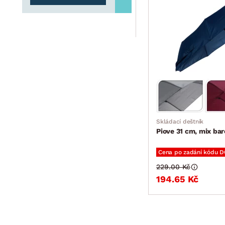
Skládací deštník
Piove 31 cm, mix bar
Cena po zadání kódu 
229.00 Kč
194.65 Kč