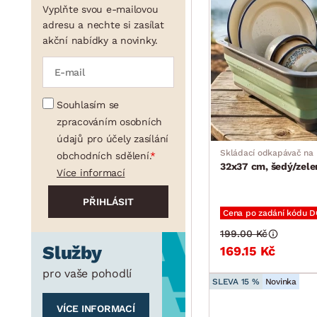
Vyplňte svou e-mailovou
adresu a nechte si zasílat
akční nabídky a novinky.
Souhlasím se
zpracováním osobních
údajů pro účely zasílání
Skládací odkapávač na 
obchodních sdělení.
32x37 cm, šedý/zele
Více informací
Cena po zadání kódu 
199.00 Kč
Služby
169.15 Kč
pro vaše pohodlí
SLEVA 15 %
Novinka
VÍCE INFORMACÍ