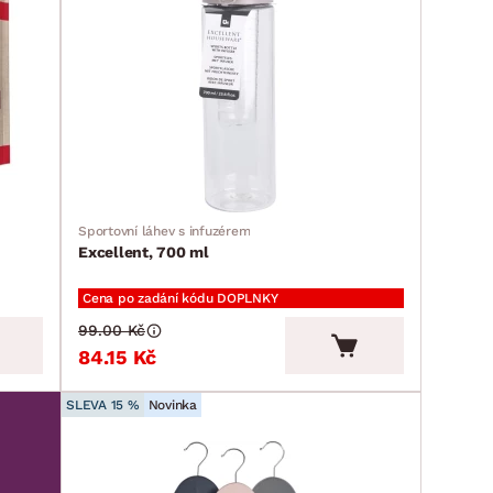
Sportovní láhev s infuzérem
Excellent, 700 ml
Cena po zadání kódu DOPLNKY
99.00 Kč
84.15 Kč
SLEVA 15 %
Novinka