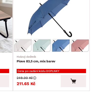
Holový deštník
Piove 83,5 cm, mix barev
Cena po zadání kódu DOPLNKY
249.00 Kč
211.65 Kč