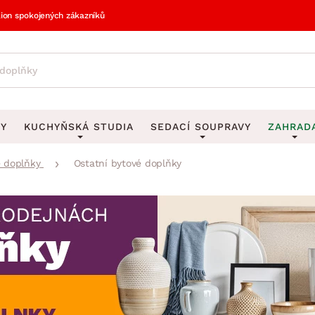
lion spokojených zákazníků
VY
KUCHYŇSKÁ STUDIA
SEDACÍ SOUPRAVY
ZAHRAD
 doplňky
Ostatní bytové doplňky
vy
DEKORACE
Sedací soupravy do U
UKLÁDÁNÍ 
y
Obrazy
Věšáky na klí
avy
Rohové sedací soupravy
Zahr
Zrcadla
Stojany na de
tavy
Sedací soupravy 3-2-1
Z
la
Hodiny
Stojany na no
avy
Sedací soupravy na míru
Vázy
Stojany na ob
vy
Za
Zobrazit vše
Zobrazit vše
avy
Z