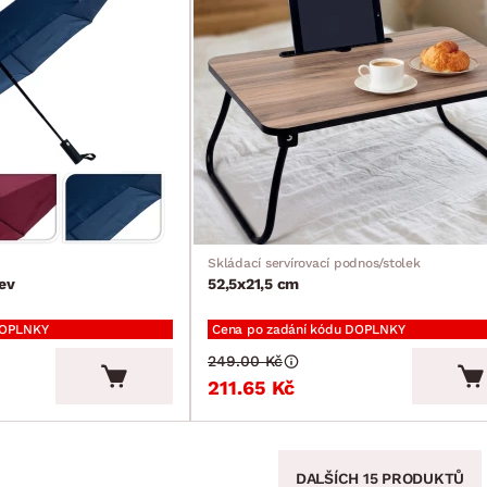
Skládací servírovací podnos/stolek
ev
52,5x21,5 cm
DOPLNKY
Cena po zadání kódu DOPLNKY
249.00 Kč
211.65 Kč
DALŠÍCH 15 PRODUKTŮ