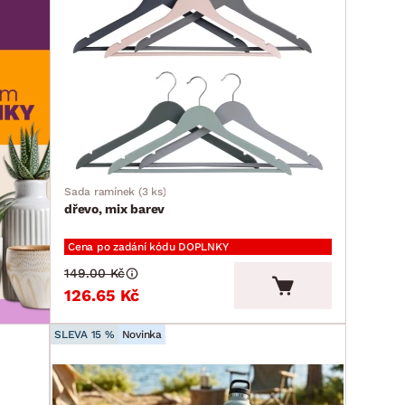
Sada ramínek (3 ks)
dřevo, mix barev
Cena po zadání kódu DOPLNKY
149.00 Kč
126.65 Kč
SLEVA 15 %
Novinka