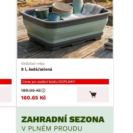
Skládací mísa
8 l, šedá/zelená
Cena po zadání kódu DOPLNKY
189.00 Kč
160.65 Kč