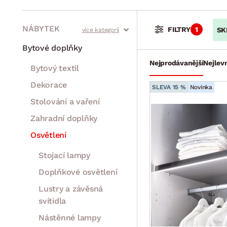
NÁBYTEK
FILTRY
1
SK
Stoly a stolky
Křesla a sezení
Židle a lavice
Postele
Šatní skříně
Rošty
Matrace
Komody, skříňky a vitríny
Bytové doplňky
Nejprodávanější
Nejlevn
Bytový textil
Dekorace
SLEVA 15 %
Novinka
Stolování a vaření
Zahradní doplňky
Osvětlení
Stojací lampy
Doplňkové osvětlení
Lustry a závěsná
svítidla
Nástěnné lampy