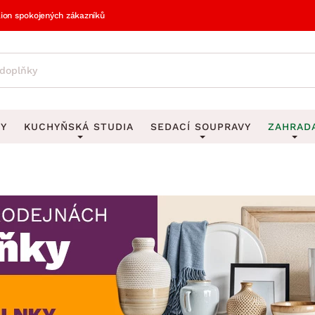
lion spokojených zákazníků
VY
KUCHYŇSKÁ STUDIA
SEDACÍ SOUPRAVY
ZAHRAD
vy
DEKORACE
Sedací soupravy do U
UKLÁDÁNÍ 
y
Obrazy
Věšáky na klí
avy
Rohové sedací soupravy
Zahr
Zrcadla
Stojany na de
tavy
Sedací soupravy 3-2-1
Z
la
Hodiny
Stojany na no
avy
Sedací soupravy na míru
Vázy
Stojany na ob
vy
Za
Zobrazit vše
Zobrazit vše
avy
Z