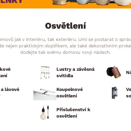
NÍ
DOMÁCÍ SPOTŘEBIČE
ZAHRADNÍ 
tavy
Z
vy
Z
Osvětlení
avy
 domovů jak v interiéru, tak exteriéru. Umí se postarat o s
de nejen praktickým doplňkem, ale také dekorativním prvkem
dodejte tak svému domovu nový nádech.
kové
Lustry a závěsná
N
lení
svítidla
 a lávové
Koupelnové
V
y
osvětlení
so
Příslušenství k
osvětlení