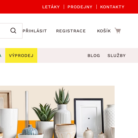
LETÁKY
PRODEJNY
KONTAKTY
PŘIHLÁSIT
REGISTRACE
KOŠÍK
A
VÝPRODEJ
BLOG
SLUŽBY
A ORGANIZACE
Zahradní sety
DROBNÉ BYTOVÉ DOPLŇKY
če
Kuchyňské příslušenství
adní židle a křesla
štníky
Kuchyňské doplňky
ahradní lavice
viny
Koupelnové doplňky
Zahradní stoly
lečení
Zahradní doplňky
hradní houpačky
Zobrazit vše
ahradní lehátka