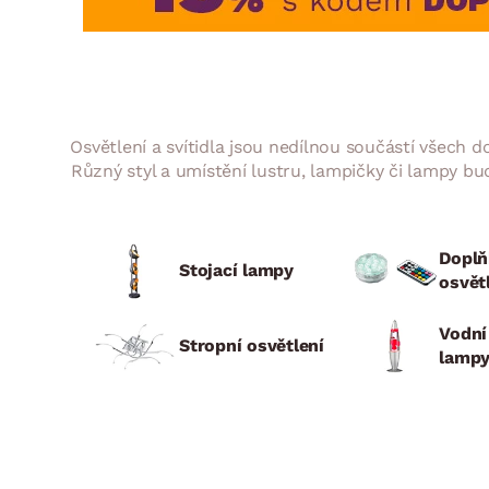
Jídelna
BYTOVÝ TEXTIL
STOLOVÁNÍ A VAŘE
Koupelnové ses
Dětský pokoj
Přikrývky
Jídelní servis
Jídelní sesta
Polštáře
Předsíň, šatna a chodba
Příbory
Zahradní sest
Koberce
Hrnce
Kuchyně
Osvětlení a svítidla jsou nedílnou součástí všech
Závěsy a žaluzie
Pánve
Koupelna
Různý styl a umístění lustru, lampičky či lampy bu
Zobrazit vše
Zobrazit vše
Zahrada
VELIKONOCE
Domácnost
Doplň
Stojací lampy
osvět
Vodní
Stropní osvětlení
lamp