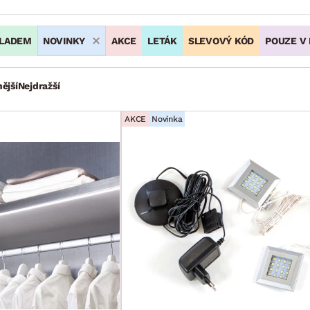
LADEM
NOVINKY
AKCE
LETÁK
SLEVOVÝ KÓD
POUZE V
ější
Nejdražší
AKCE
Novinka