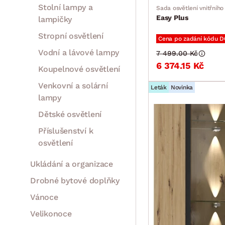
Stolní lampy a
Sada osvětlení vnitřního
Easy Plus
lampičky
Stropní osvětlení
Cena po zadání kódu 
Vodní a lávové lampy
7 499.00 Kč
6 374.15 Kč
Koupelnové osvětlení
Venkovní a solární
Leták
Novinka
lampy
Dětské osvětlení
Příslušenství k
osvětlení
Ukládání a organizace
Drobné bytové doplňky
Vánoce
Velikonoce