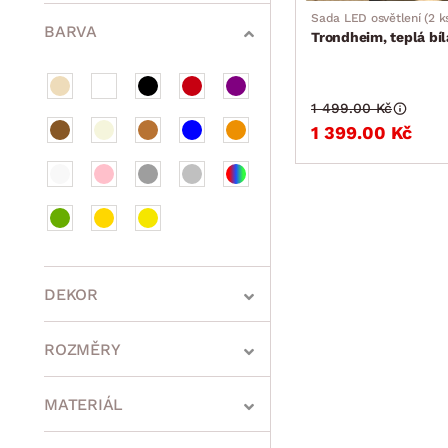
Sedací soupravy a pohovky
Sestavy a stěny
Drobný nábytek
Spotřebiče
Sada LED osvětlení (2 k
BARVA
Trondheim, teplá bíl
1 499.00 Kč
1 399.00 Kč
DEKOR
ROZMĚRY
MATERIÁL