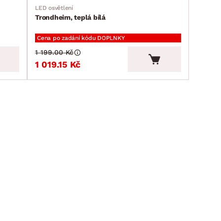
LED osvětlení
Trondheim, teplá bílá
Cena po zadání kódu DOPLNKY
1 199.00 Kč
1 019.15 Kč