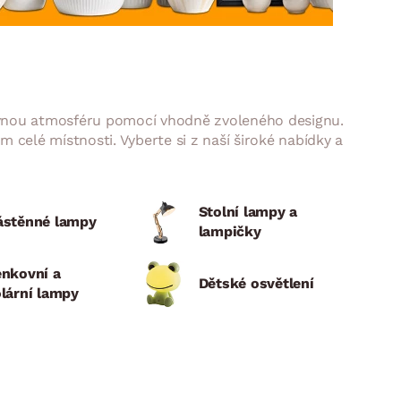
DOPLŇKY
VÁNOCE
ahradní doplňky
ahradní sestavy
právnou atmosféru pomocí vhodně zvoleného designu.
 celé místnosti. Vyberte si z naší široké nabídky a
Stolní lampy a
ástěnné lampy
lampičky
enkovní a
Dětské osvětlení
lární lampy