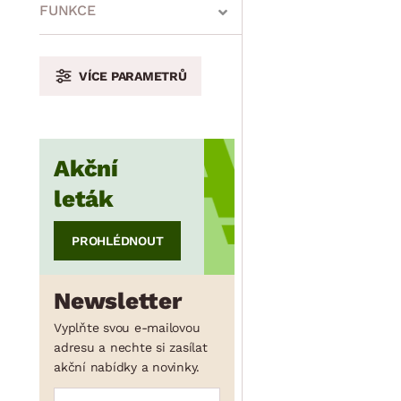
min.
cm
max.
cm
FUNKCE
VÍCE PARAMETRŮ
min.
cm
max.
cm
Akční
min.
cm
max.
cm
leták
PROHLÉDNOUT
Newsletter
Vyplňte svou e-mailovou
adresu a nechte si zasílat
akční nabídky a novinky.