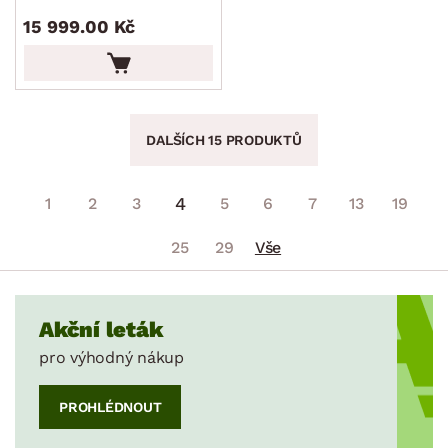
15 999.00 Kč
DALŠÍCH 15 PRODUKTŮ
4
1
2
3
5
6
7
13
19
25
29
Vše
Akční leták
pro výhodný nákup
PROHLÉDNOUT