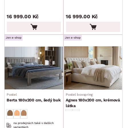
DEKOR
16 999.00 Kč
16 999.00 Kč
ROZMĚRY
Jen e-shop
Jen e-shop
MATERIÁL
min.
cm
max.
cm
FUNKCE
min.
cm
max.
cm
POVRCHOVÁ ÚPRAVA
min.
cm
max.
cm
STYL
Postel
Postel boxspring
min.
cm
max.
cm
Berta 180x200 cm, šedý buk
Agnes 180x200 cm, krémová
látka
MÍSTNOST
min.
cm
max.
cm
ZNAČKA
na prodejnách také v dalších
variantách