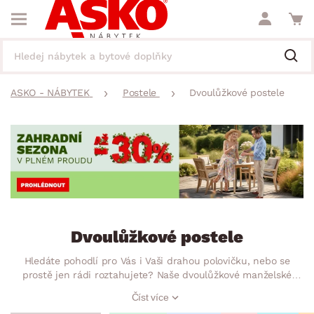
ASKO - NÁBYTEK
Postele
Dvoulůžkové postele
Dvoulůžkové postele
Hledáte pohodlí pro Vás i Vaši drahou polovičku, nebo se
prostě jen rádi roztahujete? Naše dvoulůžkové manželské
postele jsou ideální pro oba případy. Ať už hledáte prostornou
Číst více
postel 180×200 pro maximální komfort, nebo raději úspornější