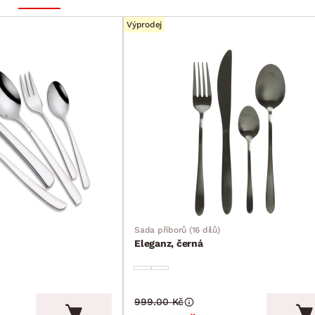
Výprodej
Sada příborů (16 dílů)
Eleganz, černá
999.00 Kč