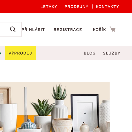
LETÁKY
PRODEJNY
KONTAKTY
PŘIHLÁSIT
REGISTRACE
KOŠÍK
A
VÝPRODEJ
BLOG
SLUŽBY
A ORGANIZACE
Zahradní sety
DROBNÉ BYTOVÉ DOPLŇKY
če
Kuchyňské příslušenství
adní židle a křesla
štníky
Kuchyňské doplňky
ahradní lavice
viny
Koupelnové doplňky
Zahradní stoly
lečení
Zahradní doplňky
hradní houpačky
Zobrazit vše
ahradní lehátka