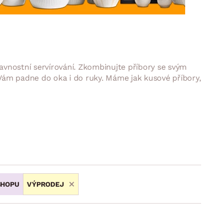
DOPLŇKY
VÁNOCE
ahradní doplňky
ahradní sestavy
lavnostní servírování. Zkombinujte příbory se svým
ý Vám padne do oka i do ruky. Máme jak kusové příbory,
SHOPU
VÝPRODEJ