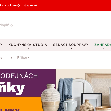
lion spokojených zákazníků
VY
KUCHYŇSKÁ STUDIA
SEDACÍ SOUPRAVY
ZAHRAD
ření
Příbory
vy
DEKORACE
Sedací soupravy do U
UKLÁDÁNÍ 
y
Obrazy
Věšáky na klí
avy
Rohové sedací soupravy
Zahr
Zrcadla
Stojany na de
tavy
Sedací soupravy 3-2-1
Z
la
Hodiny
Stojany na no
avy
Sedací soupravy na míru
Vázy
Stojany na ob
vy
Za
Zobrazit vše
Zobrazit vše
avy
Z