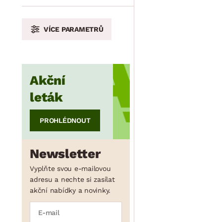
VÍCE PARAMETRŮ
min.
cm
max.
cm
Akční
min.
cm
max.
cm
leták
PROHLÉDNOUT
Newsletter
Vyplňte svou e-mailovou
adresu a nechte si zasílat
akční nabídky a novinky.