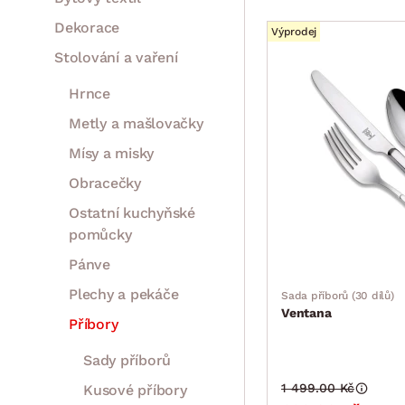
Dekorace
Výprodej
Stolování a vaření
Hrnce
Metly a mašlovačky
Mísy a misky
Obracečky
Ostatní kuchyňské
pomůcky
Pánve
Plechy a pekáče
Sada příborů (30 dílů)
Ventana
Příbory
Sady příborů
1 499.00 Kč
Kusové příbory