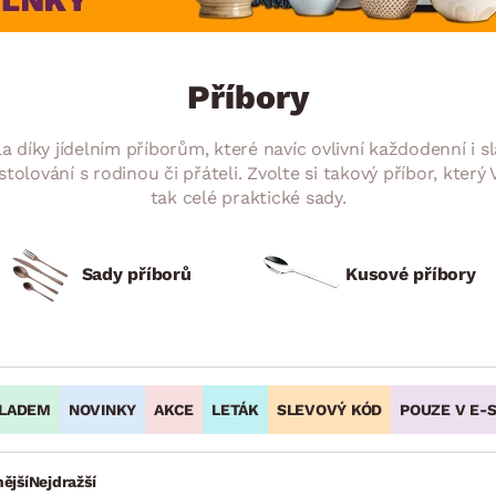
NÍ
DOMÁCÍ SPOTŘEBIČE
ZAHRADNÍ 
tavy
Z
vy
Z
Příbory
avy
a díky jídelním příborům, které navíc ovlivní každodenní i s
lování s rodinou či přáteli. Zvolte si takový příbor, kter
tak celé praktické sady.
Sady příborů
Kusové příbory
LADEM
NOVINKY
AKCE
LETÁK
SLEVOVÝ KÓD
POUZE V E-
ější
Nejdražší