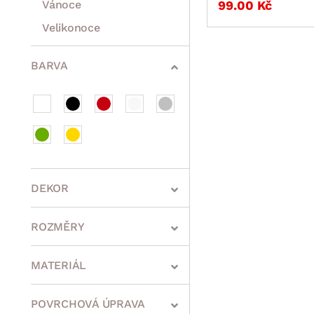
Vánoce
99.00 Kč
Velikonoce
Sedací soupravy a pohovky
Sestavy a stěny
Drobný nábytek
Spotřebiče
BARVA
DEKOR
ROZMĚRY
MATERIÁL
min.
cm
max.
cm
POVRCHOVÁ ÚPRAVA