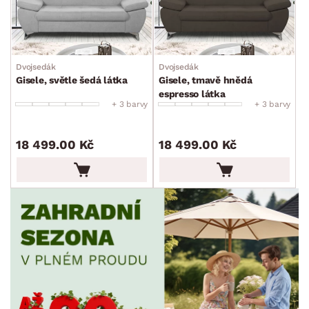
Dvojsedák
Dvojsedák
Gisele, světle šedá látka
Gisele, tmavě hnědá
espresso látka
+ 3 barvy
+ 3 barvy
18 499.00 Kč
18 499.00 Kč