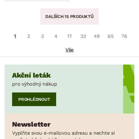
DALŠÍCH 15 PRODUKTŮ
1
2
3
4
17
33
49
65
76
Vše
Akční leták
pro výhodný nákup
PROHLÉDNOUT
Newsletter
Vyplňte svou e-mailovou adresu a nechte si