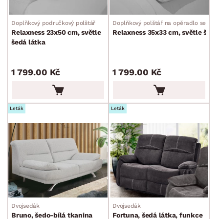
Pohovky
Sestavy a stěny
Drobný nábytek
Spotřebiče
Doplňkový područkový polštář
Doplňkový polštář na opěradlo sedač
BARVA
Relaxness 23x50 cm, světle
Relaxness 35x33 cm, světle šedý
šedá látka
1 799.00 Kč
1 799.00 Kč
Leták
Leták
ROZMĚRY
MATERIÁL
min.
cm
max.
cm
FUNKCE
min.
cm
max.
cm
ZPŮSOB PROVEDENÍ
min.
cm
max.
cm
Dvojsedák
Dvojsedák
Bruno, šedo-bílá tkanina
Fortuna, šedá látka, funkce