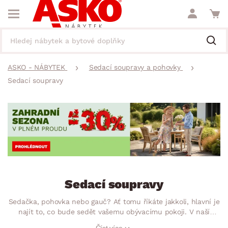
ASKO - NÁBYTEK
Sedací soupravy a pohovky
Sedací soupravy
Sedací soupravy
Sedačka, pohovka nebo gauč? Ať tomu říkáte jakkoli, hlavní je
najít to, co bude sedět vašemu obývacímu pokoji. V naší
nabídce najdete rohové sedací soupravy, soupravy do U,
Číst více