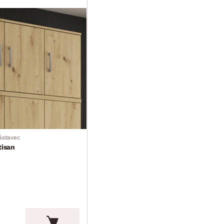
nástavec
tisan