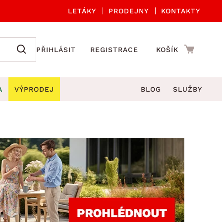
LETÁKY
PRODEJNY
KONTAKTY
PŘIHLÁSIT
REGISTRACE
KOŠÍK
A
VÝPRODEJ
BLOG
SLUŽBY
A ORGANIZACE
Zahradní sety
DROBNÉ BYTOVÉ DOPLŇKY
če
Kuchyňské příslušenství
adní židle a křesla
štníky
Kuchyňské doplňky
ahradní lavice
viny
Koupelnové doplňky
Zahradní stoly
lečení
Zahradní doplňky
hradní houpačky
Zobrazit vše
ahradní lehátka