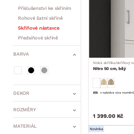
Příslušenství ke skříním
Rohové šatní skříně
Skříňové nástavce
Předsíňové skříně
Rošty
Matrace
Komody, skříňky a vitríny
Bytové doplňky
Sedací soupravy a pohovky
Sestavy a stěny
Drobný nábytek
Spotřebiče
BARVA
Nízká skříňka/skříňový 
Nitro 50 cm, bílý
DEKOR
v nabídce více rozměrů
ROZMĚRY
1 399.00 Kč
MATERIÁL
Novinka