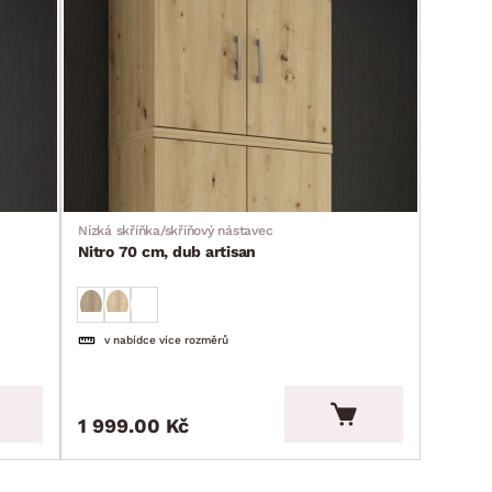
Nízká skříňka/skříňový nástavec
Nitro 70 cm, dub artisan
v nabídce více rozměrů
1 999.00 Kč