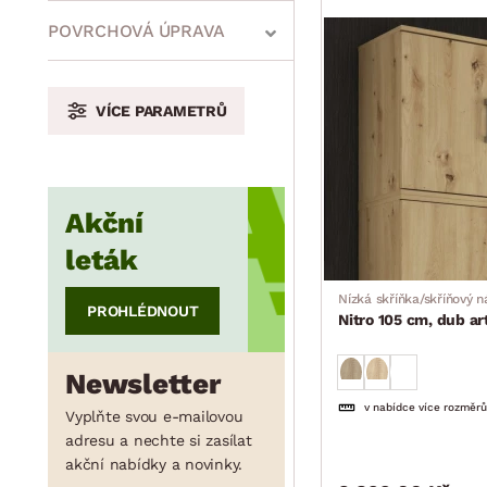
min.
cm
max.
cm
POVRCHOVÁ ÚPRAVA
VÍCE PARAMETRŮ
min.
cm
max.
cm
Akční
min.
cm
max.
cm
leták
Nízká skříňka/skříňový 
PROHLÉDNOUT
Nitro 105 cm, dub ar
Newsletter
v nabídce více rozměrů
Vyplňte svou e-mailovou
adresu a nechte si zasílat
akční nabídky a novinky.