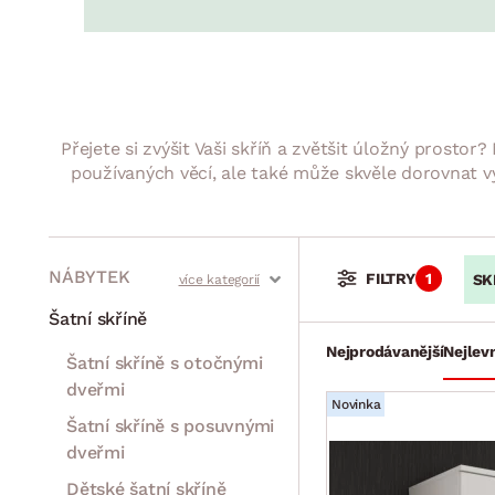
Jídelna
BYTOVÝ TEXTIL
STOLOVÁNÍ A VAŘE
Koupelnové ses
Dětský pokoj
Přikrývky
Jídelní servis
Jídelní sesta
Polštáře
Předsíň, šatna a chodba
Příbory
Zahradní sest
Koberce
Hrnce
Kuchyně
Přejete si zvýšit Vaši skříň a zvětšit úložný prosto
Závěsy a žaluzie
Pánve
Koupelna
používaných věcí, ale také může skvěle dorovnat v
Zobrazit vše
Zobrazit vše
Zahrada
VELIKONOCE
Domácnost
NÁBYTEK
FILTRY
1
SK
Stoly a stolky
Křesla a sezení
Židle a lavice
Postele
Šatní skříně
Nejprodávanější
Nejlevn
Šatní skříně s otočnými
dveřmi
Novinka
Šatní skříně s posuvnými
dveřmi
Dětské šatní skříně