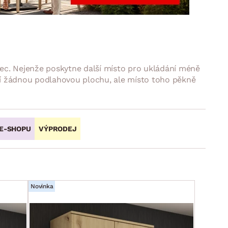
DOPLŇKY
VÁNOCE
ahradní doplňky
ahradní sestavy
tavec. Nejenže poskytne další místo pro ukládání méně
ají žádnou podlahovou plochu, ale místo toho pěkně
 E-SHOPU
VÝPRODEJ
Novinka