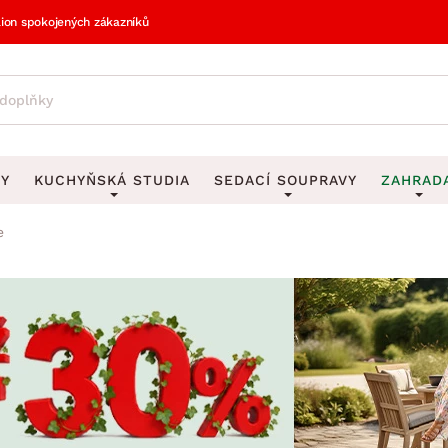
lion spokojených zákazníků
VY
KUCHYŇSKÁ STUDIA
SEDACÍ SOUPRAVY
ZAHRAD
e
vy
DEKORACE
Sedací soupravy do U
UKLÁDÁNÍ 
y
Obrazy
Věšáky na klí
avy
Rohové sedací soupravy
Zahr
Zrcadla
Stojany na de
tavy
Sedací soupravy 3-2-1
Z
la
Hodiny
Stojany na no
avy
Sedací soupravy na míru
Vázy
Stojany na ob
vy
Za
Zobrazit vše
Zobrazit vše
avy
Z