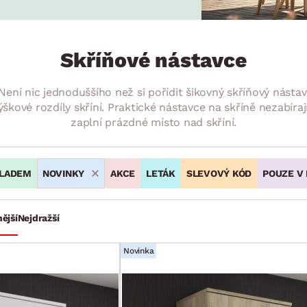
NÍ
DOMÁCÍ SPOTŘEBIČE
ZAHRADNÍ 
tavy
Z
vy
Z
Skříňové nástavce
avy
r? Není nic jednoduššího než si pořídit šikovný skříňový nás
ýškové rozdíly skříní. Praktické nástavce na skříně nezabír
zaplní prázdné místo nad skříní.
LADEM
NOVINKY
AKCE
LETÁK
SLEVOVÝ KÓD
POUZE V
ější
Nejdražší
Novinka