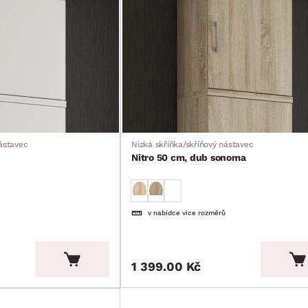
nástavec
Nízká skříňka/skříňový nástavec
Nitro 50 cm, dub sonoma
v nabídce více rozměrů
1 399.00 Kč