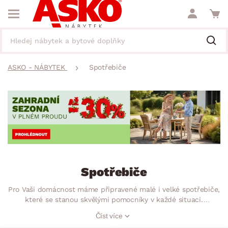
ASKO - NÁBYTEK
Spotřebiče
Spotřebiče
Pro Vaši domácnost máme připravené malé i velké spotřebiče,
které se stanou skvělými pomocníky v každé situaci.
Kuchyňské spotřebiče, jako jsou fritézy, mixéry, toustovače,
Číst více
rychlovarné konvice, trouby, chladničky a mnohem více, si