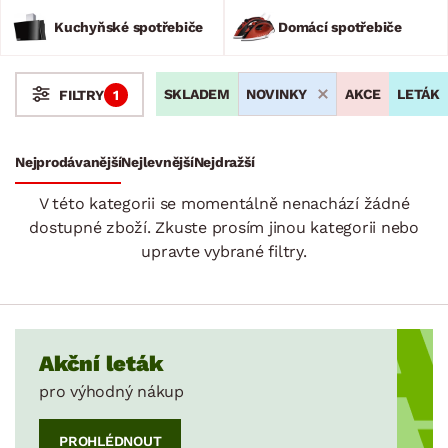
oblíbí každá hospodyňka. Kategorie domácí spotřebiče
zahrnuje různé společníky pro úklid a osobní péči.
Kuchyňské spotřebiče
Domácí spotřebiče
SKLADEM
NOVINKY
AKCE
LETÁK
FILTRY
1
Stoly a stolky
Křesla a sezení
Židle a lavice
Postele
Šatní skříně
Rošty
Matrace
Komody, skříňky a vitríny
Bytové doplňky
Sedací soupravy a pohovky
Sestavy a stěny
Drobný nábytek
Spotřebiče
Nejprodávanější
Nejlevnější
Nejdražší
Kuchyňské spotřebiče
V této kategorii se momentálně nenachází žádné
Domácí spotřebiče
dostupné zboží. Zkuste prosím jinou kategorii nebo
upravte vybrané filtry.
BARVA
Akční leták
pro výhodný nákup
ROZMĚRY
PROHLÉDNOUT