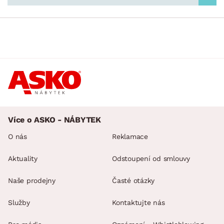
STYL
min.
cm
max.
cm
MÍSTNOST
min.
cm
max.
cm
SKLADOVOST
Více o ASKO - NÁBYTEK
O nás
Reklamace
Aktuality
Odstoupení od smlouvy
Naše prodejny
Časté otázky
Služby
Kontaktujte nás