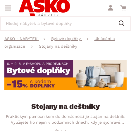
ASKO - NÁBYTEK
Bytové doplňky
Ukládání a
organizace
Stojany na deštníky
Stojany na deštníky
Praktickým pomocníkem do domácnosti je stojan na deštník.
Využijete ho nejen v podzimních dnech, kdy je sychravé
počasí častější. Deštník ve stojanu dobře vyschne, nebudete