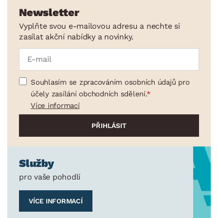
Úložné boxy a košíky
Newsletter
Stojany na oblečení
Vyplňte svou e-mailovou adresu a nechte si
zasílat akční nabídky a novinky.
Úklid a praní
Drobné bytové doplňky
Vánoce
Souhlasím se zpracováním osobních údajů pro
Velikonoce
účely zasílání obchodních sdělení.
Více informací
Sedací soupravy a pohovky
Sestavy a stěny
Drobný nábytek
Spotřebiče
BARVA
Služby
pro vaše pohodlí
ROZMĚRY
VÍCE INFORMACÍ
MATERIÁL
min.
cm
max.
cm