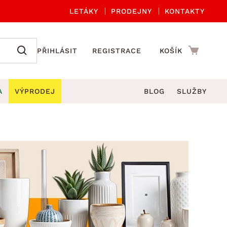
LETÁKY
PRODEJNY
KONTAKTY
PŘIHLÁSIT
REGISTRACE
KOŠÍK
A
VÝPRODEJ
BLOG
SLUŽBY
A ORGANIZACE
Zahradní sety
DROBNÉ BYTOVÉ DOPLŇKY
če
Kuchyňské příslušenství
adní židle a křesla
štníky
Kuchyňské doplňky
ahradní lavice
viny
Koupelnové doplňky
Zahradní stoly
lečení
Zahradní doplňky
hradní houpačky
Zobrazit vše
ahradní lehátka