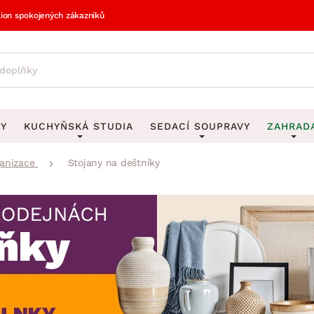
lion spokojených zákazníků
VY
KUCHYŇSKÁ STUDIA
SEDACÍ SOUPRAVY
ZAHRAD
ganizace
Stojany na deštníky
vy
DEKORACE
Sedací soupravy do U
UKLÁDÁNÍ 
y
Obrazy
Věšáky na klí
avy
Rohové sedací soupravy
Zahr
Zrcadla
Stojany na de
tavy
Sedací soupravy 3-2-1
Z
la
Hodiny
Stojany na no
avy
Sedací soupravy na míru
Vázy
Stojany na ob
vy
Za
Zobrazit vše
Zobrazit vše
avy
Z