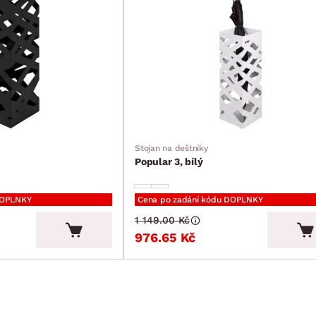
Stojan na deštníky
Popular 3, bílý
DOPLNKY
Cena po zadání kódu DOPLNKY
1 149.00 Kč
976.65 Kč