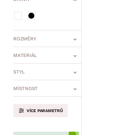
ROZMĚRY
MATERIÁL
min.
cm
max.
cm
STYL
MÍSTNOST
min.
cm
max.
cm
VÍCE PARAMETRŮ
min.
cm
max.
cm