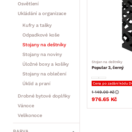
Osvětlení
Ukládání a organizace
Kufry a tašky
Odpadkové koše
Stojany na deštníky
Stojany na noviny
Stojan na deštníky
Úložné boxy a košíky
Popular 3, černý
Stojany na oblečení
Úklid a praní
Cena po zadání kódu 
1 149.00 Kč
Drobné bytové doplňky
976.65 Kč
Vánoce
Velikonoce
Sedací soupravy a pohovky
Sestavy a stěny
Drobný nábytek
Spotřebiče
BARVA