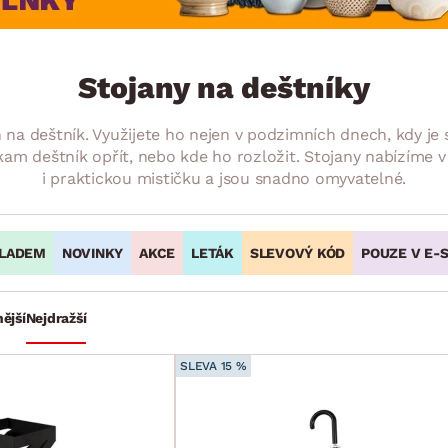
NÍ
DOMÁCÍ SPOTŘEBIČE
ZAHRADNÍ 
tavy
Z
vy
Z
Stojany na deštníky
avy
 deštník. Využijete ho nejen v podzimních dnech, kdy je s
kam deštník opřít, nebo kde ho rozložit. Stojany nabízíme 
i praktickou mističku a jsou snadno omyvatelné.
LADEM
NOVINKY
AKCE
LETÁK
SLEVOVÝ KÓD
POUZE V E-
ější
Nejdražší
SLEVA 15 %