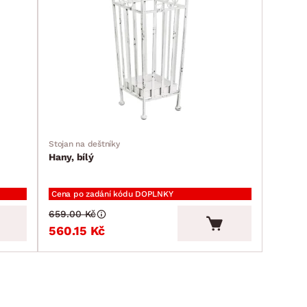
Stojan na deštníky
Hany, bílý
Cena po zadání kódu DOPLNKY
659.00 Kč
560.15 Kč