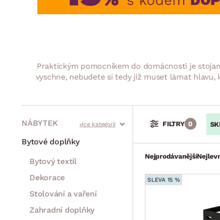
Jídelna
BYTOVÝ TEXTIL
STOLOVÁNÍ A VAŘE
Koupelnové ses
Dětský pokoj
Přikrývky
Jídelní servis
Jídelní sesta
Polštáře
Předsíň, šatna a chodba
Příbory
Zahradní sest
Koberce
Hrnce
Kuchyně
Praktickým pomocníkem do domácnosti je stojan na
Závěsy a žaluzie
Pánve
Koupelna
vyschne, nebudete si tedy již muset lámat hlavu, 
Zobrazit vše
Zobrazit vše
Zahrada
VELIKONOCE
Domácnost
NÁBYTEK
FILTRY
0
SK
Stoly a stolky
Křesla a sezení
Židle a lavice
Postele
Šatní skříně
Rošty
Matrace
Komody, skříňky a vitríny
Bytové doplňky
Nejprodávanější
Nejlevn
Bytový textil
Dekorace
SLEVA 15 %
Stolování a vaření
Zahradní doplňky