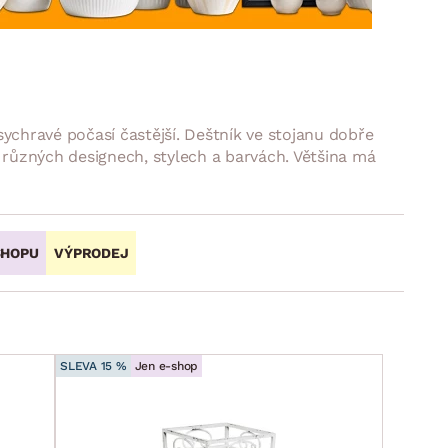
DOPLŇKY
VÁNOCE
ahradní doplňky
ahradní sestavy
ychravé počasí častější. Deštník ve stojanu dobře
v různých designech, stylech a barvách. Většina má
SHOPU
VÝPRODEJ
SLEVA 15 %
Jen e-shop