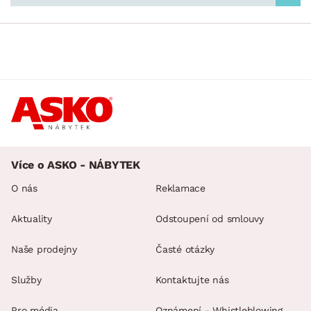
DEKOR
ROZMĚRY
MATERIÁL
min.
cm
max.
cm
Více o ASKO - NÁBYTEK
FUNKCE
O nás
Reklamace
min.
cm
max.
cm
Aktuality
Odstoupení od smlouvy
POVRCHOVÁ ÚPRAVA
min.
cm
max.
cm
Naše prodejny
Časté otázky
STYL
Služby
Kontaktujte nás
MÍSTNOST
Pro média
Oznámení - Whistleblowing