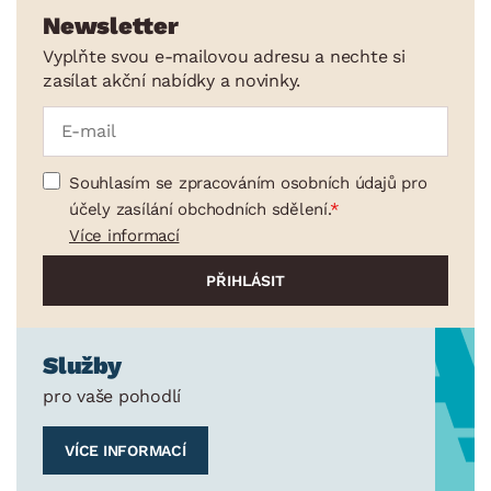
Stropní osvětlení
Newsletter
Vodní a lávové lampy
Vyplňte svou e-mailovou adresu a nechte si
zasílat akční nabídky a novinky.
Koupelnové osvětlení
Venkovní a solární lampy
Dětské osvětlení
Souhlasím se zpracováním osobních údajů pro
Příslušenství k osvětlení
účely zasílání obchodních sdělení.
Více informací
Ukládání a organizace
Drobné bytové doplňky
Vánoce
Velikonoce
Služby
Sedací soupravy a pohovky
Sestavy a stěny
Drobný nábytek
Spotřebiče
pro vaše pohodlí
BARVA
VÍCE INFORMACÍ