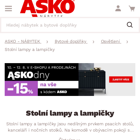
ASKO - NÁBYTEK
Bytové doplňky
Osvětlení
Stolní lampy a lampičky
Stolní lampy a lampičky
Stolní lampy a lampičky jsou nedílným prvkem psacích stolů,
kanceláří i nočních stolků. Na komodě v obývacím pokoji se
jistě budou krásně vyjímat. Jsou to rozhodně praktické
Číst více