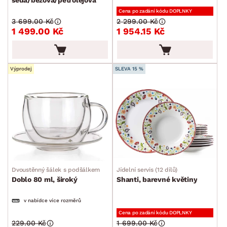
Pánve
Cena po zadání kódu DOPLNKY
Plechy a pekáče
3 699.00 Kč
2 299.00 Kč
1 499.00 Kč
1 954.15 Kč
Příbory
Vařečky a naběračky
Jídelní servis
Výprodej
SLEVA 15 %
Sklenice a skleničky
Příslušenství ke kávě a čaji
Kuchyňské nože
Dózy
Džbány a karafy
Cukrářské potřeby
Dvoustěnný šálek s podšálkem
Jídelní servis (12 dílů)
Doblo 80 ml, široký
Shanti, barevné květiny
Zahradní doplňky
v nabídce více rozměrů
Osvětlení
Cena po zadání kódu DOPLNKY
229.00 Kč
1 699.00 Kč
Ukládání a organizace