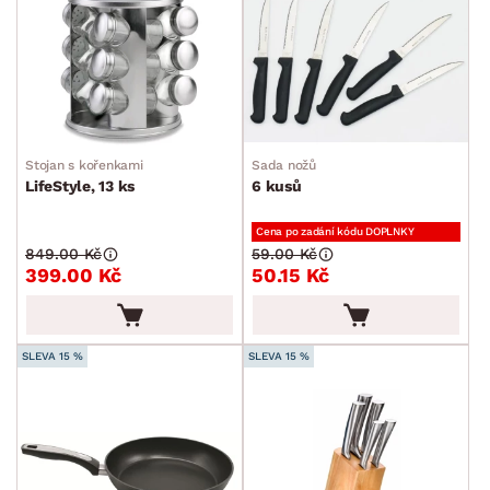
min.
cm
max.
cm
POVRCHOVÁ ÚPRAVA
min.
cm
max.
cm
STYL
min.
cm
max.
cm
MÍSTNOST
Stojan s kořenkami
Sada nožů
LifeStyle, 13 ks
6 kusů
ZNAČKA
Cena po zadání kódu DOPLNKY
849.00 Kč
59.00 Kč
399.00 Kč
50.15 Kč
SKLADOVOST
SLEVA 15 %
SLEVA 15 %