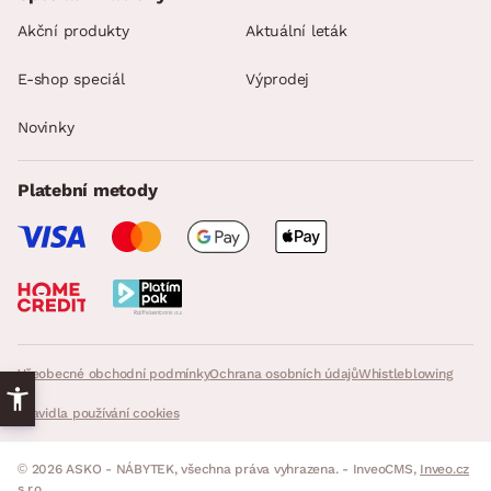
Akční produkty
Aktuální leták
E-shop speciál
Výprodej
Novinky
Platební metody
Všeobecné obchodní podmínky
Ochrana osobních údajů
Whistleblowing
Pravidla používání cookies
© 2026 ASKO - NÁBYTEK, všechna práva vyhrazena. - InveoCMS,
Inveo.cz
s.r.o.