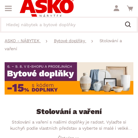
ASKO - NÁBYTEK
Bytové doplňky
Stolování a
vaření
Stolování a vaření
Stolování a vaření s našimi doplňky je radost. Vylaďte si
kuchyň podle vlastních představ a vyberte si malé i velké
pomocníky, u kterých oceníte hlavně jejich praktičnost.
Číst více