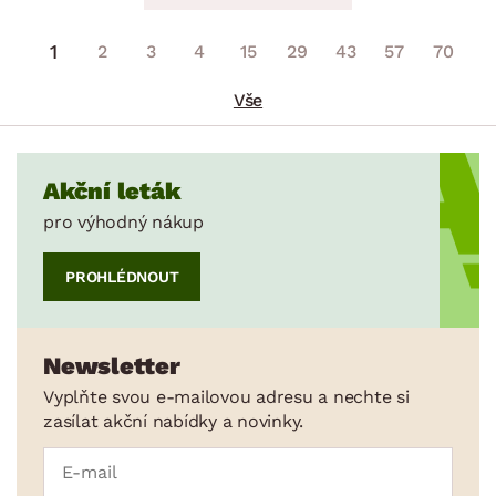
1
2
3
4
15
29
43
57
70
Vše
Akční leták
pro výhodný nákup
PROHLÉDNOUT
Newsletter
Vyplňte svou e-mailovou adresu a nechte si
zasílat akční nabídky a novinky.