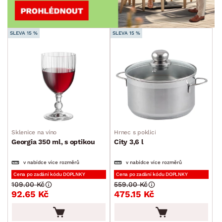
SLEVA 15 %
SLEVA 15 %
Sklenice na víno
Hrnec s poklicí
Georgia 350 ml, s optikou
City 3,6 l
v nabídce více rozměrů
v nabídce více rozměrů
Cena po zadání kódu DOPLNKY
Cena po zadání kódu DOPLNKY
109.00 Kč
559.00 Kč
92.65 Kč
475.15 Kč