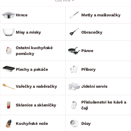
Kuchyňské potřeby a doplňky navíc oživí každou kuchyň a
jídelnu. Vychutnejte si Vaše výtečné pokrmy a prožijte
bezstarostné stolování s rodinou nebo přáteli. Náš sortiment
Hrnce
Metly a mašlovačky
je opravdu široký!
Mísy a misky
Obracečky
Ostatní kuchyňské
Pánve
pomůcky
Plechy a pekáče
Příbory
Vařečky a naběračky
Jídelní servis
Příslušenství ke kávě a
Sklenice a skleničky
čaji
Kuchyňské nože
Dózy