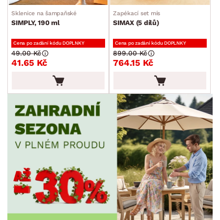
Sklenice na šampaňské
Zapékací set mís
SIMPLY, 190 ml
SIMAX (5 dílů)
Cena po zadání kódu DOPLNKY
Cena po zadání kódu DOPLNKY
49.00 Kč
899.00 Kč
41.65 Kč
764.15 Kč