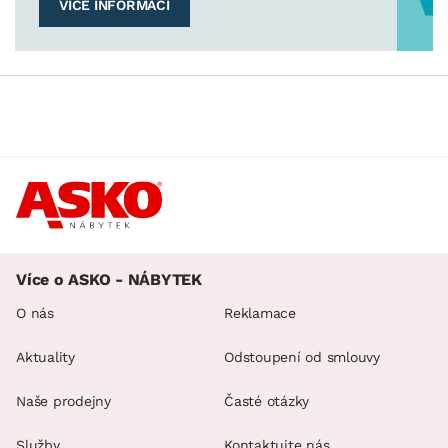
VÍCE INFORMACÍ
MATERIÁL
min.
cm
max.
cm
POVRCHOVÁ ÚPRAVA
min.
cm
max.
cm
STYL
min.
cm
max.
cm
MÍSTNOST
ZNAČKA
Více o ASKO - NÁBYTEK
O nás
Reklamace
SKLADOVOST
Aktuality
Odstoupení od smlouvy
Naše prodejny
Časté otázky
Služby
Kontaktujte nás