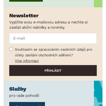
Osvětlení
Ukládání a organizace
Newsletter
Drobné bytové doplňky
Vyplňte svou e-mailovou adresu a nechte si
zasílat akční nabídky a novinky.
Vánoce
Velikonoce
Sedací soupravy a pohovky
Sestavy a stěny
Drobný nábytek
Spotřebiče
BARVA
Souhlasím se zpracováním osobních údajů pro
účely zasílání obchodních sdělení.
Více informací
Služby
DEKOR
pro vaše pohodlí
ROZMĚRY