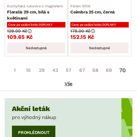
Kuchyňská rukavice s magnetem
Pánev WOK
Ostatní kuchyňské pomůcky
Floralis 29 cm, bílá s
Coimbra 25 cm, černá
květinami
Pánve
Cena po zadání kódu DOPLNKY
Cena po zadání kódu DOPLNKY
Plechy a pekáče
129.00 Kč
179.00 Kč
109.65 Kč
152.15 Kč
Příbory
Nedostupné
Nedostupné
Vařečky a naběračky
Jídelní servis
70
1
15
29
43
57
67
68
69
Sklenice a skleničky
Příslušenství ke kávě a čaji
Vše
Kuchyňské nože
Dózy
Akční leták
Džbány a karafy
pro výhodný nákup
Cukrářské potřeby
PROHLÉDNOUT
Zahradní doplňky