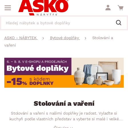
ASKO - NÁBYTEK
Bytové doplňky
Stolování a
vaření
Stolování a vaření
Stolování a vaření s našimi doplňky je radost. Vylaďte si
kuchyň podle vlastních představ a vyberte si malé i velké
pomocníky, u kterých oceníte hlavně jejich praktičnost.
Číst více