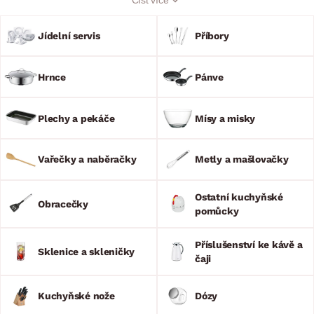
Kuchyňské potřeby a doplňky navíc oživí každou kuchyň a
jídelnu. Vychutnejte si Vaše výtečné pokrmy a prožijte
bezstarostné stolování s rodinou nebo přáteli. Náš sortiment
Jídelní servis
Příbory
je opravdu široký!
Hrnce
Pánve
Plechy a pekáče
Mísy a misky
Vařečky a naběračky
Metly a mašlovačky
Ostatní kuchyňské
Obracečky
pomůcky
Příslušenství ke kávě a
Sklenice a skleničky
čaji
Kuchyňské nože
Dózy