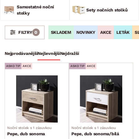
z vyhřáté postele a dopřáli si tak klidnou noc plnou
Samostatné noční
odpočinku. Objevujte vyváženost a praktičnost, kterou noční
Sety nočních stolků
stolky
stolky přináší.
SKLADEM
NOVINKY
AKCE
LETÁK
S
FILTRY
0
Stoly a stolky
Nejprodávanější
Nejlevnější
Nejdražší
Konferenční stolky
ASKO TIP
AKCE
ASKO TIP
AKCE
Jídelní stoly
Televizní stolky
Noční stolky
Samostatné noční stolky
Sety nočních stolků
Zahradní stoly
Noční stolek s 1 zásuvkou
Noční stolek s 1 zásuvkou
Pepe, dub sonoma
Pepe, dub sonoma/bílá
Odkládací stolky