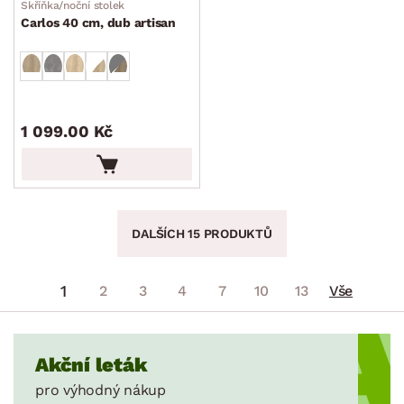
Skříňka/noční stolek
Carlos 40 cm, dub artisan
1 099.00 Kč
DALŠÍCH 15 PRODUKTŮ
1
2
3
4
7
10
13
Vše
Akční leták
pro výhodný nákup