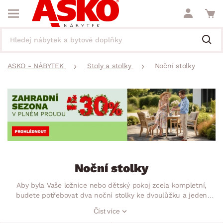
ASKO - NÁBYTEK
Stoly a stolky
Noční stolky
Noční stolky
Aby byla Vaše ložnice nebo dětský pokoj zcela kompletní,
budete potřebovat dva noční stolky ke dvoulůžku a jeden
noční stolek k jednolůžku. Praktický odkládací prostor najde
Číst více
zaručeně využití, abyste v noci nemuseli vůbec vylézat