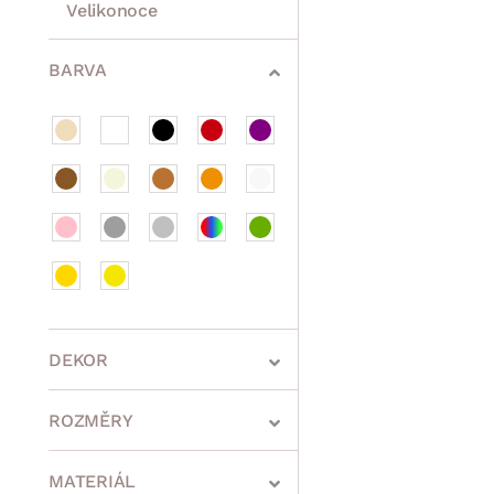
Velikonoce
Sedací soupravy a pohovky
Sestavy a stěny
Drobný nábytek
Spotřebiče
BARVA
DEKOR
ROZMĚRY
MATERIÁL