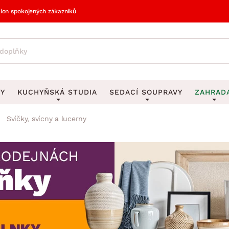
lion spokojených zákazníků
VY
KUCHYŇSKÁ STUDIA
SEDACÍ SOUPRAVY
ZAHRAD
Svíčky, svícny a lucerny
vy
DEKORACE
Sedací soupravy do U
UKLÁDÁNÍ 
y
Obrazy
Věšáky na klí
avy
Rohové sedací soupravy
Zahr
Zrcadla
Stojany na de
tavy
Sedací soupravy 3-2-1
Z
la
Hodiny
Stojany na no
avy
Sedací soupravy na míru
Vázy
Stojany na ob
vy
Za
Zobrazit vše
Zobrazit vše
avy
Z