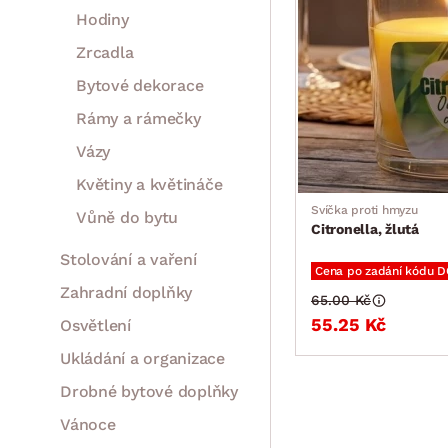
Hodiny
Zrcadla
Bytové dekorace
Rámy a rámečky
Vázy
Květiny a květináče
Svíčka proti hmyzu
Vůně do bytu
Citronella, žlutá
Stolování a vaření
Cena po zadání kódu 
Zahradní doplňky
65.00 Kč
55.25 Kč
Osvětlení
Ukládání a organizace
Drobné bytové doplňky
Vánoce