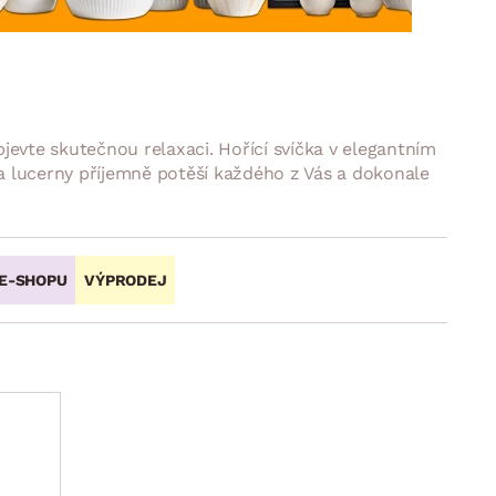
DOPLŇKY
VÁNOCE
ahradní doplňky
ahradní sestavy
jevte skutečnou relaxaci. Hořící svíčka v elegantním
 a lucerny příjemně potěší každého z Vás a dokonale
 E-SHOPU
VÝPRODEJ