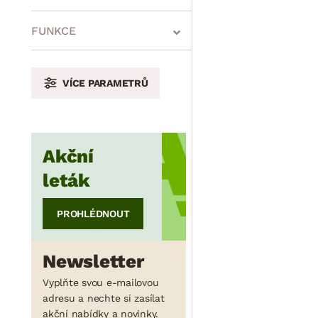
min.
cm
max.
cm
FUNKCE
VÍCE PARAMETRŮ
min.
cm
max.
cm
Akční
min.
cm
max.
cm
leták
PROHLÉDNOUT
Newsletter
Vyplňte svou e-mailovou
adresu a nechte si zasílat
akční nabídky a novinky.