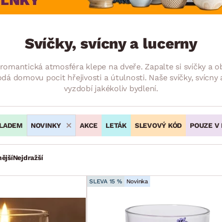
NÍ
DOMÁCÍ SPOTŘEBIČE
ZAHRADNÍ 
tavy
Z
vy
Z
Svíčky, svícny a lucerny
avy
romantická atmosféra klepe na dveře. Zapalte si svíčky a ob
 domovu pocit hřejivosti a útulnosti. Naše svíčky, svícny
vyzdobí jakékoliv bydlení.
LADEM
NOVINKY
AKCE
LETÁK
SLEVOVÝ KÓD
POUZE V
ější
Nejdražší
SLEVA 15 %
Novinka