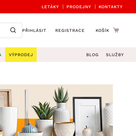
LETÁKY
PRODEJNY
KONTAKTY
PŘIHLÁSIT
REGISTRACE
KOŠÍK
A
VÝPRODEJ
BLOG
SLUŽBY
A ORGANIZACE
Zahradní sety
DROBNÉ BYTOVÉ DOPLŇKY
če
Kuchyňské příslušenství
adní židle a křesla
štníky
Kuchyňské doplňky
ahradní lavice
viny
Koupelnové doplňky
Zahradní stoly
lečení
Zahradní doplňky
hradní houpačky
Zobrazit vše
ahradní lehátka