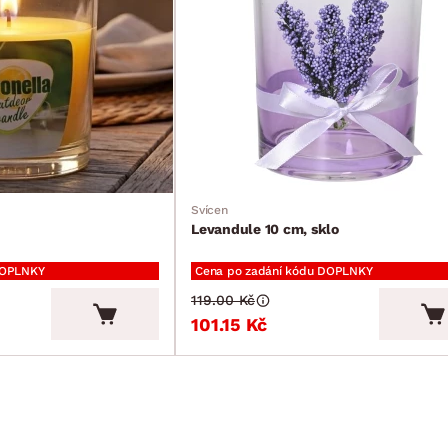
Svícen
Levandule 10 cm, sklo
DOPLNKY
Cena po zadání kódu DOPLNKY
119.00 Kč
101.15 Kč