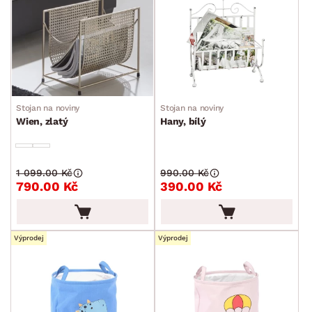
Zahradní doplňky
Osvětlení
Ukládání a organizace
Kufry a tašky
Stojan na noviny
Stojan na noviny
Odpadkové koše
Wien, zlatý
Hany, bílý
Stojany na deštníky
Stojany na noviny
1 099.00 Kč
990.00 Kč
790.00 Kč
390.00 Kč
Úložné boxy a košíky
Stojany na oblečení
Úklid a praní
Výprodej
Výprodej
Drobné bytové doplňky
Vánoce
Velikonoce