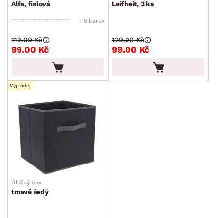
Alfa, fialová
Leifheit, 3 ks
+ 5 barev
119.00 Kč
129.00 Kč
99.00 Kč
99.00 Kč
Výprodej
Úložný box
tmavě šedý