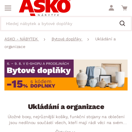
ASKO - NÁBYTEK
Bytové doplňky
Ukládání a
organizace
Ukládání a organizace
Úložné boxy, nejrůznější košíky, funkční stojany na oblečení
jsou nedílnou součástí všech, kteří mají rádi věci na svém
místě. Prostorný kufr či tašku na kolečkách oceníte při
Číst více