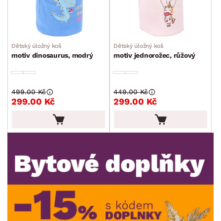
Sedací soupravy a pohovky
Sestavy a stěny
Drobný nábytek
Spotřebiče
BARVA
Dětský úložný koš
Dětský úložný koš
motiv dinosaurus, modrý
motiv jednorožec, růžový
499.00 Kč
449.00 Kč
299.00 Kč
299.00 Kč
DEKOR
ROZMĚRY
MATERIÁL
min.
cm
max.
cm
POVRCHOVÁ ÚPRAVA
min.
cm
max.
cm
STYL