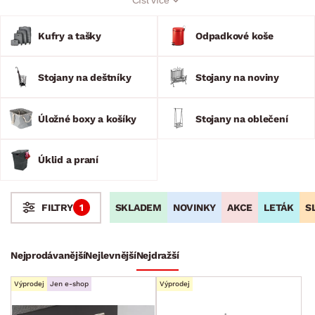
cestování a nákupu. K tomu, aby bylo vše čisté pomohou
nejrůznější úklidové pomůcky, sušáky a prací pomocníci.
U nás si též vyberete z nejrůznějších odpadkových košů všech
Kufry a tašky
Odpadkové koše
velikostí.
Stojany na deštníky
Stojany na noviny
Úložné boxy a košíky
Stojany na oblečení
Úklid a praní
SKLADEM
NOVINKY
AKCE
LETÁK
S
FILTRY
1
Stoly a stolky
Křesla a sezení
Židle a lavice
Postele
Šatní skříně
Rošty
Matrace
Komody, skříňky a vitríny
Bytové doplňky
Nejprodávanější
Nejlevnější
Nejdražší
Bytový textil
Výprodej
Jen e-shop
Výprodej
Dekorace
Stolování a vaření