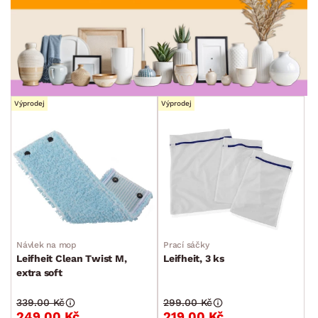
min.
cm
max.
cm
MÍSTNOST
ZNAČKA
Výprodej
Výprodej
SKLADOVOST
Návlek na mop
Prací sáčky
Leifheit Clean Twist M,
Leifheit, 3 ks
extra soft
339.00 Kč
299.00 Kč
249.00 Kč
219.00 Kč