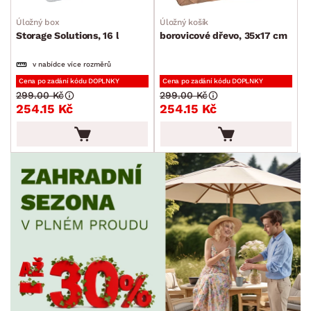
Úložný box
Úložný košík
Storage Solutions, 16 l
borovicové dřevo, 35x17 cm
v nabídce více rozměrů
Cena po zadání kódu DOPLNKY
Cena po zadání kódu DOPLNKY
299.00 Kč
299.00 Kč
254.15 Kč
254.15 Kč