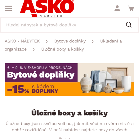
ASKO - NÁBYTEK
Bytové doplňky
Ukládání a
organizace
Úložné boxy a košíky
Úložné boxy a košíky
Úložné boxy jsou skvělou volbou, jak mít věci na svém místě a
dobře roztříděné. V naší nabídce najdete boxy do všech
místností, průhledné, na kolečkách, do dětského pokoje na