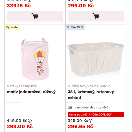
339.15 Kč
299.00 Kč
Úložné boxy a košíky
Stojany na oblečení
Úklid a praní
Výprodej
SLEVA 15 %
Drobné bytové doplňky
Vánoce
Velikonoce
Sedací soupravy a pohovky
Sestavy a stěny
Drobný nábytek
Spotřebiče
BARVA
Dětský úložný koš
Úložný box/koš na prádlo
motiv jednorožec, růžový
38 l, krémový, ratanový
vzhled
v nabídce více rozměrů
Cena po zadání kódu DOPLNKY
449.00 Kč
349.00 Kč
DEKOR
299.00 Kč
296.65 Kč