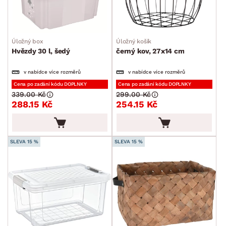
Úložný box
Úložný košík
Hvězdy 30 l, šedý
černý kov, 27x14 cm
v nabídce více rozměrů
v nabídce více rozměrů
Cena po zadání kódu DOPLNKY
Cena po zadání kódu DOPLNKY
339.00 Kč
299.00 Kč
288.15 Kč
254.15 Kč
SLEVA 15 %
SLEVA 15 %