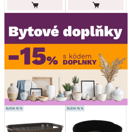
ROZMĚRY
MATERIÁL
min.
cm
max.
cm
POVRCHOVÁ ÚPRAVA
min.
cm
max.
cm
STYL
min.
cm
max.
cm
MÍSTNOST
SKLADOVOST
SLEVA 15 %
SLEVA 15 %