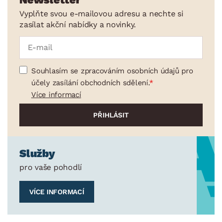
Vyplňte svou e-mailovou adresu a nechte si
zasílat akční nabídky a novinky.
ROZMĚRY
Souhlasím se zpracováním osobních údajů pro
MATERIÁL
účely zasílání obchodních sdělení.
min.
cm
max.
cm
Více informací
MÍSTNOST
SKLADOVOST
Služby
pro vaše pohodlí
VÍCE INFORMACÍ