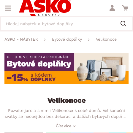
ASKO - NÁBYTEK
Bytové doplňky
Velikonoce
Velikonoce
Pozvěte jaro a s ním i Velikonoce k sobě domů. Velikonoční
svátky se neobejdou bez dekorací a dalších bytových doplňků,
které perfektně vyzdobí každou domácnost. Ať už to budou
Číst více
velikonoční vajíčka, zajíčci nebo doplňky do kuchyně, s těmito