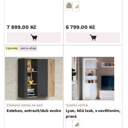
Peřiňáky
Úložné kontejnery
Přebalovací pulty
7 899.00 Kč
6 799.00 Kč
Bytové doplňky
Sedací soupravy a pohovky
Sestavy a stěny
Drobný nábytek
Spotřebiče
BARVA
Výprodej
Jen e-shop
DEKOR
ROZMĚRY
Závěsná vitrína na zeď
Vysoká vitrína
MATERIÁL
min.
cm
max.
cm
Esteban, antracit/dub evoke
Lyon, bílá lesk, s osvětlením,
pravá
FUNKCE
min.
cm
max.
cm