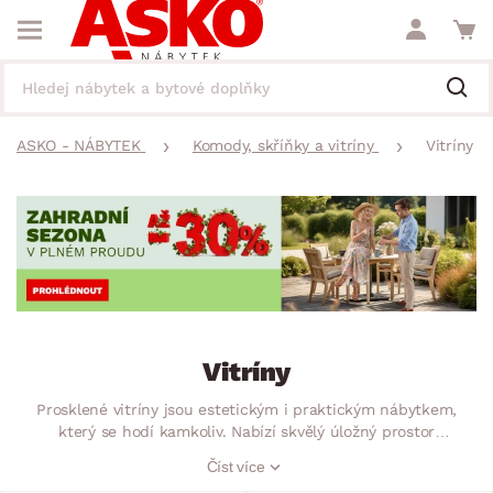
ASKO - NÁBYTEK
Komody, skříňky a vitríny
Vitríny
Vitríny
Prosklené vitríny jsou estetickým i praktickým nábytkem,
který se hodí kamkoliv. Nabízí skvělý úložný prostor
s možností prezentace Vámi oblíbených předmětů. Knihy,
Číst více
nádobí, vázy, svíčky, dekorace nebo třeba trofeje. Vystavit si