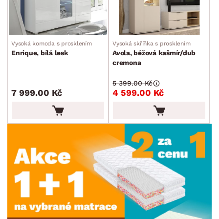
Vysoká komoda s prosklením
Vysoká skříňka s prosklením
Enrique, bílá lesk
Avola, béžová kašmír/dub
cremona
5 399.00 Kč
7 999.00 Kč
4 599.00 Kč