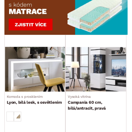
Komoda s prosklením
Vysoká vitrína
Lyon, bílá lesk, s osvětlením
Campania 60 cm,
bílá/antracit, pravá