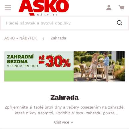
ASKO - NÁBYTEK
Zahrada
Zahrada
Zpříjemněte si teplé letní dny a večery posezením na zahradě,
které nikdy neomrzí. Ozdobit si svou zahradu pouze
zahradními doplňky opravdu nestačí. Na zahradu budete
Číst více
potřebovat odolný, a hlavně pohodlný zahradní nábytek.